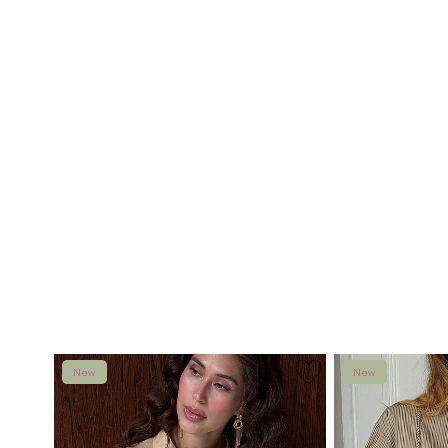
New
New