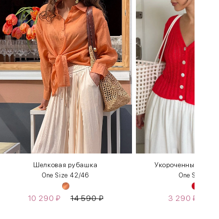
Шелковая рубашка
Укороченный топ и
One Size 42/46
One Size 42
10 290
₽
14 590
₽
3 290
₽
4 