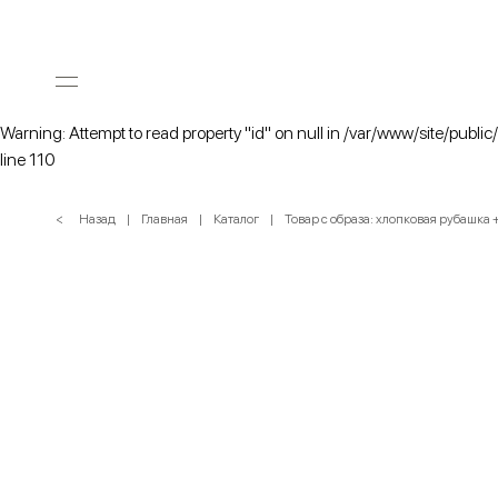
Warning: Attempt to read property "id" on null in /var/www/site/public
line 110
< Назад
Главная
Каталог
Товар с образа: хлопковая рубашка