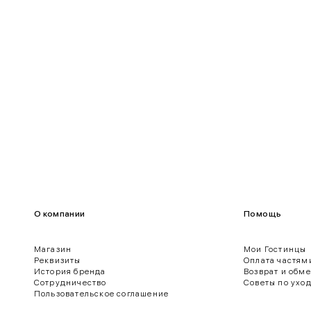
100-109
80-85
О компании
Помощь
Магазин
Мои Гостинцы
Реквизиты
Оплата частям
История бренда
Возврат и обм
ягодиц.
Сотрудничество
Советы по ухо
Пользовательское соглашение