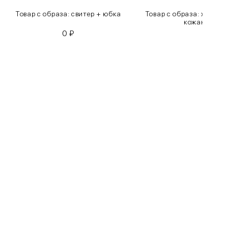
Товар с образа: свитер + юбка
Товар с образа: хлопко
кожаные бр
0
₽
0
₽
Бедра
85-90
90-95
95-100
100-105