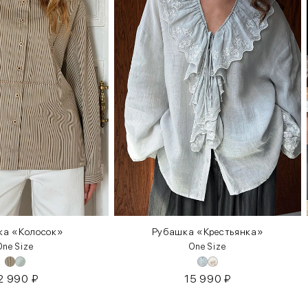
ка «Колосок»
Рубашка «Крестьянка»
One Size
One Size
2 990
₽
15 990
₽