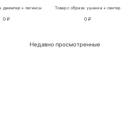
а: джемпер + легинсы
Товар с образа: ушанка + свитер
0
₽
0
₽
Недавно просмотренные
Грудь
Талия
80-85
60-65
85-90
65-70
90-95
70-75
95-100
75-80