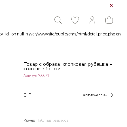
ty "id" on null in /var/www/site/public/cms/html/detail.price.php on
Товар с образа: хлопковая рубашка +
кожаные брюки
Артикул 100671
0
₽
4 платежа по 0
₽
Размер
Таблица размеров