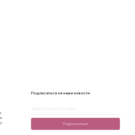
105-109
Подписаться на наши новости
и
ен
ду
Подписаться