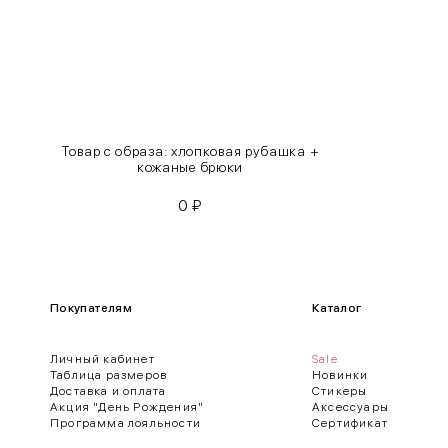
XL
48-50
One
42-50
Size
Товар с образа: хлопковая рубашка +
Как правильно себя обмерить
кожаные брюки
0
₽
Обхват груди (С)
Измеряется по самым выступающим точкам.
Обхват талии (А)
Покупателям
Каталог
Естественная линия талии измеряется в самом узком месте.
Личный кабинет
Sale
Обхват бедер (F)
Таблица размеров
Новинки
Доставка и оплата
Стикеры
Измеряется горизонтально полу по наиболее выступающим точкам 
Акция "День Рождения"
Аксессуары
Программа лояльности
Сертификат
Длина рукавов (B)