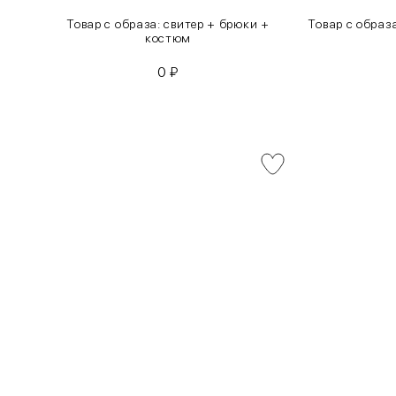
инсы
Товар с образа: свитер + брюки +
Товар с образ
костюм
0
₽
INT
RUS
XS
40-42
S
42-44
M
44-46
L
46-48