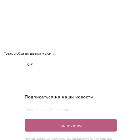
INT
RUS
Грудь
Талия
Бедра
XS
40-42
80-85
60-65
85-90
Товар с образа: шапка + лонгслив
S
42-44
85-90
65-70
90-95
0
₽
M
44-46
90-95
70-75
95-100
L
46-48
95-100
75-80
100-105
XL
48-50
100-109
80-85
105-109
Подписаться на наши новости
One
42-50
Size
Подписаться
Как правильно себя обмерить
Подписываясь на рассылку, вы соглашаетесь с условиями