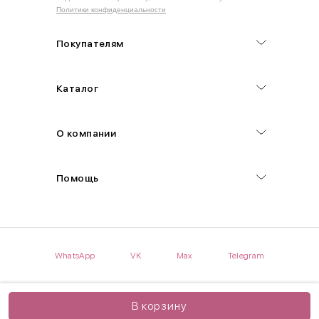
Политики конфиденциальности
Обхват груди (С)
Измеряется по самым выступающим точкам.
Покупателям
Обхват талии (А)
Каталог
Естественная линия талии измеряется в самом узком месте.
Обхват бедер (F)
О компании
Измеряется горизонтально полу по наиболее выступающим
точкам ягодиц.
Помощь
Длина рукавов (B)
Измеряется сантиметровой лентой от шва соединения с
проймой до нижнего края рукава.
WhatsApp
VK
Max
Telegram
Длина брючина (D)
Мерка снимается по боковому шву от верхнего края пояса до
нижнего края брюк.
В корзину