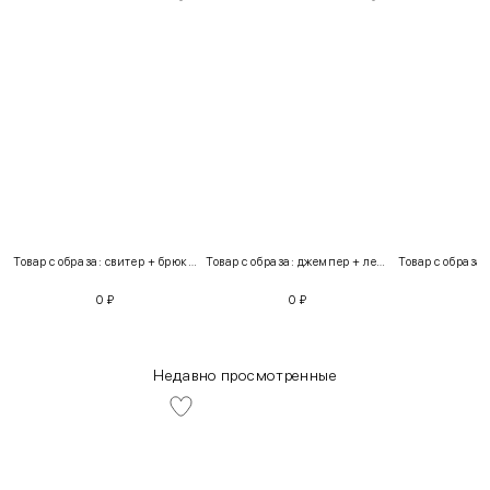
Товар с образа: свитер + брюки + костюм
Товар с образа: джемпер + легинсы
0
₽
0
₽
Недавно просмотренные