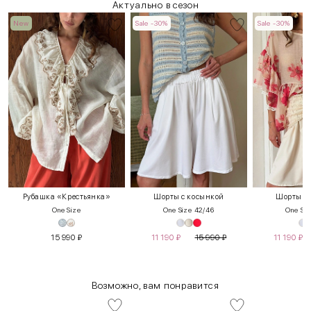
Актуально в сезон
New
Sale -30%
Sale -30%
Рубашка «Крестьянка»
Шорты с косынкой
Шорты с 
One Size
One Size 42/46
One Siz
15 990
₽
11 190
₽
15 990
₽
11 190
₽
Возможно, вам понравится