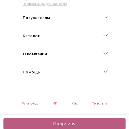
Политики конфиденциальности
Обхват груди (С)
Измеряется по самым выступающим точкам.
Покупателям
Обхват талии (А)
Каталог
Естественная линия талии измеряется в самом узком месте.
Обхват бедер (F)
О компании
Измеряется горизонтально полу по наиболее выступающим
точкам ягодиц.
Помощь
Длина рукавов (B)
Измеряется сантиметровой лентой от шва соединения с
проймой до нижнего края рукава.
WhatsApp
VK
Max
Telegram
Длина брючина (D)
Мерка снимается по боковому шву от верхнего края пояса до
нижнего края брюк.
В корзину