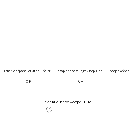
Товар с образа: свитер + брюки + костюм
Товар с образа: джемпер + легинсы
0
₽
0
₽
Недавно просмотренные