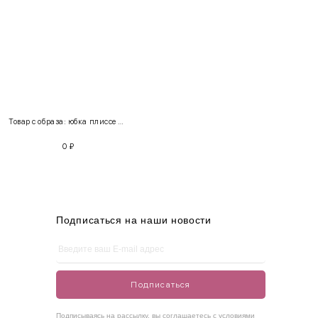
INT
RUS
Грудь
Талия
Бедра
XS
40-42
80-85
60-65
85-90
Товар с образа: юбка плиссе + кардиган
S
42-44
85-90
65-70
90-95
0
₽
M
44-46
90-95
70-75
95-100
L
46-48
95-100
75-80
100-105
XL
48-50
100-109
80-85
105-109
Подписаться на наши новости
One
42-50
Size
Подписаться
Как правильно себя обмерить
Подписываясь на рассылку, вы соглашаетесь с условиями