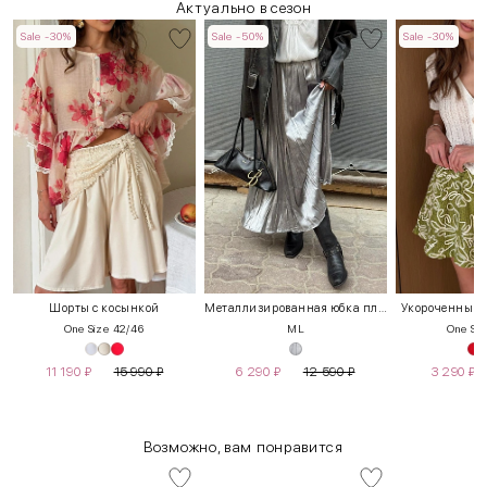
Актуально в сезон
Sale -30%
Sale -50%
Sale -30%
Шорты с косынкой
Металлизированная юбка плиссе
Укороченный т
One Size 42/46
M
L
One Siz
11 190
₽
15 990
₽
6 290
₽
12 590
₽
3 290
₽
Возможно, вам понравится