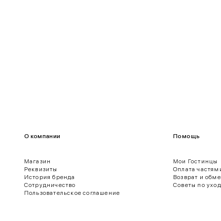
100-109
80-85
О компании
Помощь
Магазин
Мои Гостинцы
Реквизиты
Оплата частям
История бренда
Возврат и обм
ягодиц.
Сотрудничество
Советы по ухо
Пользовательское соглашение