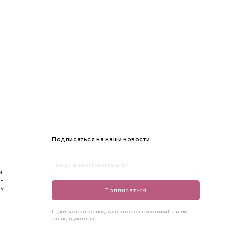
105-109
Подписаться на наши новости
и
ен
ду
Подписаться
Подписываясь на рассылку, вы соглашаетесь с условиями
Политики
конфиденциальности