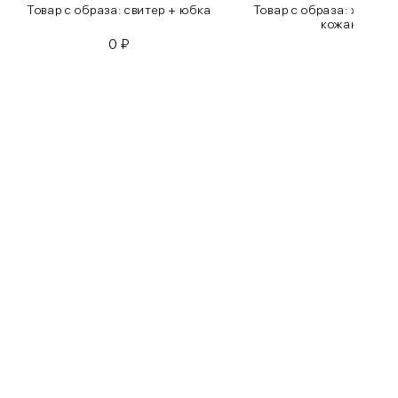
Товар с образа: свитер + юбка
Товар с образа: хлопко
кожаные бр
0
₽
0
₽
Бедра
85-90
90-95
95-100
100-105