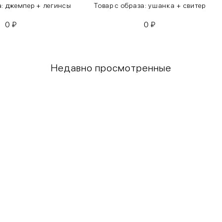
а: джемпер + легинсы
Товар с образа: ушанка + свитер
0
₽
0
₽
Недавно просмотренные
Грудь
Талия
80-85
60-65
85-90
65-70
90-95
70-75
95-100
75-80