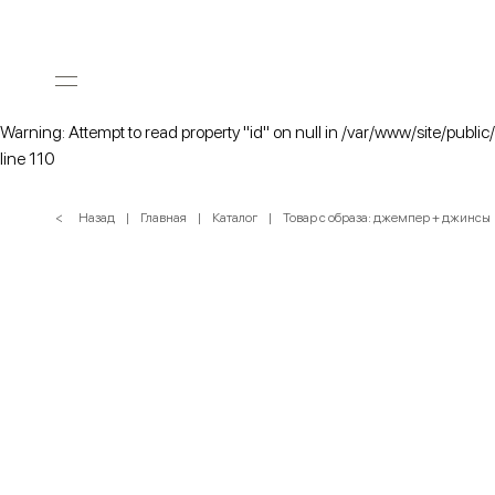
Warning: Attempt to read property "id" on null in /var/www/site/public
line 110
< Назад
Главная
Каталог
Товар с образа: джемпер + джинсы