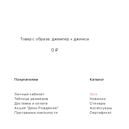
XL
48-50
One
42-50
Size
Как правильно себя обмерить
Товар с образа: джемпер + джинсы
0
₽
Обхват груди (С)
Измеряется по самым выступающим точкам.
Обхват талии (А)
Покупателям
Каталог
Естественная линия талии измеряется в самом узком месте.
Личный кабинет
Sale
Обхват бедер (F)
Таблица размеров
Новинки
Доставка и оплата
Стикеры
Измеряется горизонтально полу по наиболее выступающим точкам 
Акция "День Рождения"
Аксессуары
Программа лояльности
Сертификат
Длина рукавов (B)