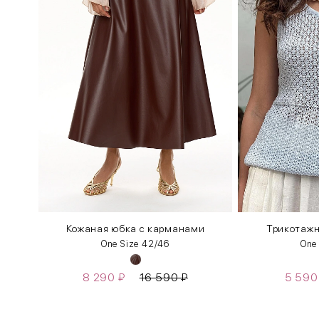
Кожаная юбка с карманами
Трикотаж
One Size 42/46
One
8 290
₽
16 590
₽
5 59