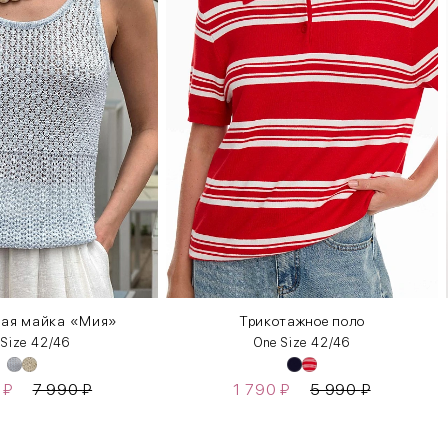
ная майка «Мия»
Трикотажное поло
 Size 42/46
One Size 42/46
0
₽
7 990
₽
1 790
₽
5 990
₽