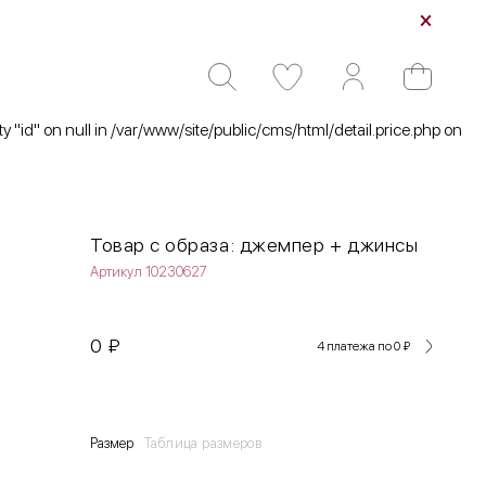
ty "id" on null in /var/www/site/public/cms/html/detail.price.php on
Товар с образа: джемпер + джинсы
Артикул 10230627
0
₽
4 платежа по 0
₽
Размер
Таблица размеров