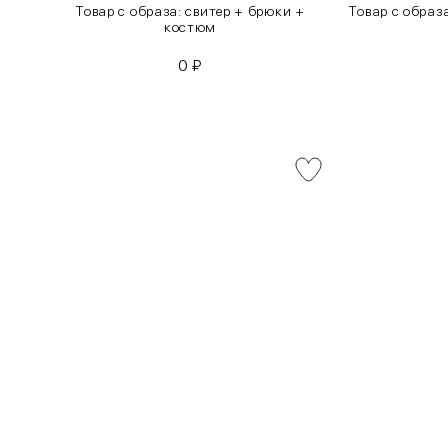
инсы
Товар с образа: свитер + брюки +
Товар с образ
костюм
0
₽
INT
RUS
XS
40-42
S
42-44
M
44-46
L
46-48