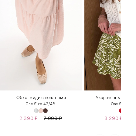
Юбка-миди с воланами
Укороченный топ и
One Size 42/48
One Size 42
2 390
₽
7 990
₽
3 290
₽
4 