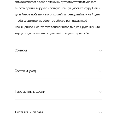
зимой сочетает в себе прямой силуэт, отсутствие глубокого
выреза, длинный рукав и тонкую немнущуюся фактуру. Наши
дизайнеры добавили в этот коктейль трендовый винный цвет,
чтобы ваши строгие офисные образы выглядели ещё
насыщеннее. Носите этот лонгслив под пиджак, рубашку или
кардиган, а также, как отдельный предмет гардероба.
Обмеры
Состав и уход
Параметры модели
Доставка и оплата