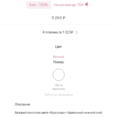
Начислим до
794
Sale -100%
5 290
₽
4 платежа по 1 323
₽
Цвет
Винный
Размер
Нет в
наличии
Таблица размеров
Описание
Базовый лонгслив цвета «бургунди». Идеальный нижний слой