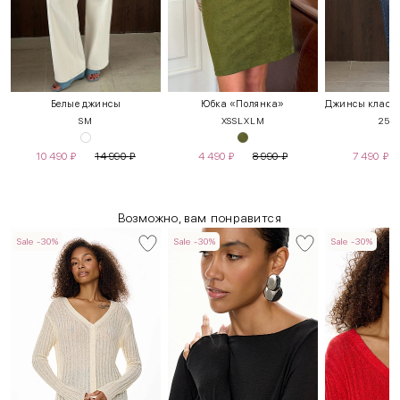
Белые джинсы
Юбка «Полянка»
S
M
XS
S
L
XL
М
25
2
10 490
₽
14 990
₽
4 490
₽
8 990
₽
7 490
₽
Возможно, вам понравится
Sale -30%
Sale -30%
Sale -30%