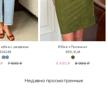
 юбка с разрезом
Юбка «Полянка»
40
42
48
XS
S
L
XL
М
0
₽
7 590
₽
4 490
₽
8 990
₽
Недавно просмотренные