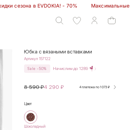
A! - 70%         Максимальные скидки сезона в EVD
Юбка с вязаными вставками
Артикул 157122
Начислим до
1289
Sale -50%
8 590
₽
4 290
₽
4 платежа по 1 073
₽
Цвет
Шоколадный