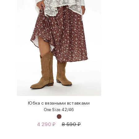
INT
RUS
XS
40-42
S
42-44
M
44-46
L
46-48
XL
48-50
One
42-50
Size
Юбка с вязаными вставками
One Size 42/46
Как правильно себя обмерить
4 290
₽
8 590
₽
Обхват груди (С)
Измеряется по самым выступающим точкам.