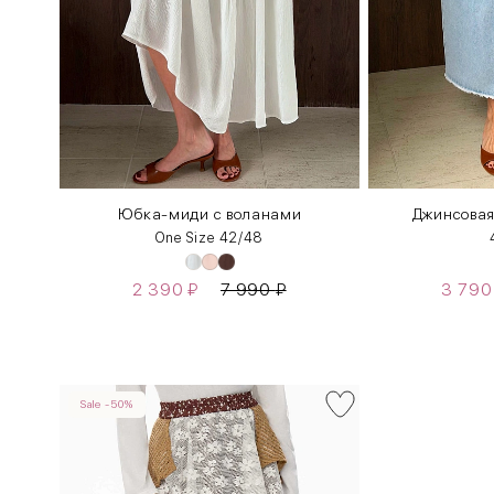
Юбка-миди с воланами
Джинсовая
One Size 42/48
2 390
₽
7 990
₽
3 79
Sale -50%