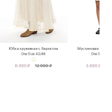
Юбка кружевная с бархатом
Муслиновая юбка с
One Size 42/46
One Size 42
6 490
₽
12 990
₽
3 490
₽
6 