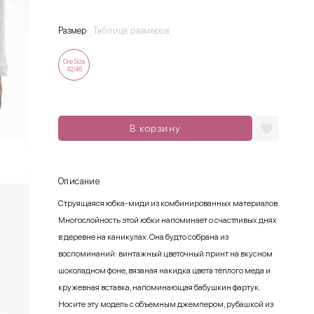
Размер
Таблица размеров
One Size
42/46
В корзину
Описание
Струящаяся юбка-миди из комбинированных материалов.
Многослойность этой юбки напоминает о счастливых днях
в деревне на каникулах. Она будто собрана из
воспоминаний: винтажный цветочный принт на вкусном
шоколадном фоне, вязаная накидка цвета тёплого меда и
кружевная вставка, напоминающая бабушкин фартук.
Носите эту модель с объемным джемпером, рубашкой из