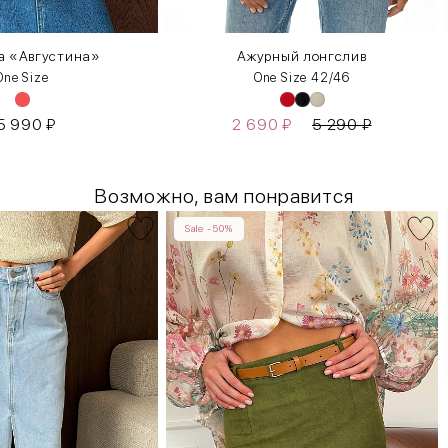
а «Августина»
Ажурный лонгслив
One Size
One Size 42/46
5 990
₽
2 690
₽
5 290
₽
Возможно, вам понравится
Sale -50%