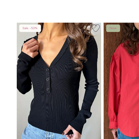
Sale -50%
New