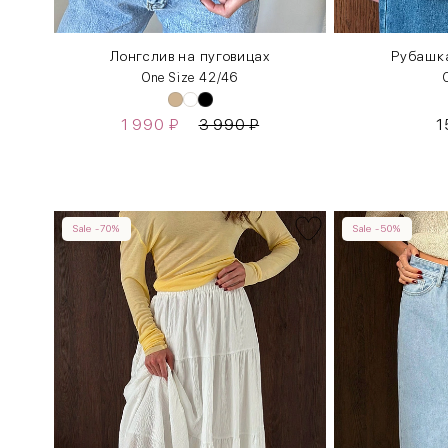
ром
Лонгслив на пуговицах
Рубашк
One Size 42/46
1 990
₽
3 990
₽
1
Sale -70%
Sale -50%