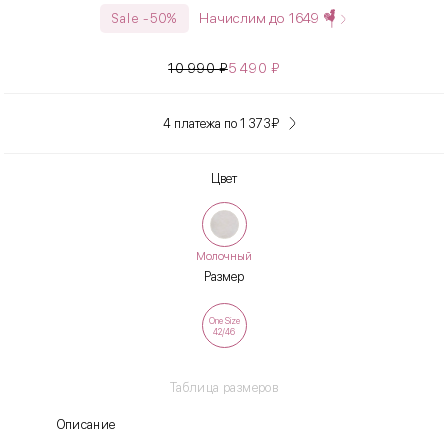
Начислим до
1649
Sale -50%
10 990
₽
5 490
₽
4 платежа по 1 373
₽
Цвет
Молочный
Размер
One Size
42/46
Таблица размеров
Описание