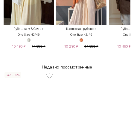
Рубашка «В Сочи»
Шелковая рубашка
Рубашка
One Size 42/46
One Size 42/46
One Siz
10 490
₽
14 990
₽
10 290
₽
14 590
₽
10 490
₽
Недавно просмотренные
Sale -30%
INT
RUS
Грудь
Талия
Бедра