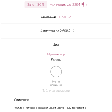
Начислим до
2294
Sale -30%
15 290
₽
10 790
₽
4 платежа по 2 698
₽
Цвет
Мультиколор
Размер
Нет в
наличии
Таблица размеров
Описание
«Алла» - блузка с акварельным цветочным принтом в