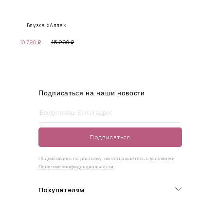
XS
40-42
80-85
60-65
85-90
Блузка «Алла»
S
42-44
85-90
65-70
90-95
10 790
₽
15 290
₽
M
44-46
90-95
70-75
95-100
L
46-48
95-100
75-80
100-105
XL
48-50
100-109
80-85
105-109
Подписаться на наши новости
One
42-50
Size
Подписаться
Как правильно себя обмерить
Подписываясь на рассылку, вы соглашаетесь с условиями
Политики конфиденциальности
Обхват груди (С)
Измеряется по самым выступающим точкам.
Покупателям
Обхват талии (А)