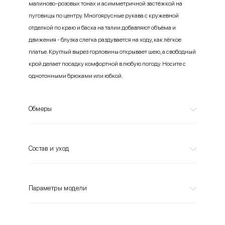
малиново-розовых тонах и асимметричной застёжкой на
пуговицы по центру. Многоярусные рукава с кружевной
отделкой по краю и баска на талии добавляют объёма и
движения - блузка слегка раздувается на ходу, как лёгкое
платье. Круглый вырез горловины открывает шею, а свободный
крой делает посадку комфортной в любую погоду. Носите с
однотонными брюками или юбкой.
Обмеры
Состав и уход
Параметры модели