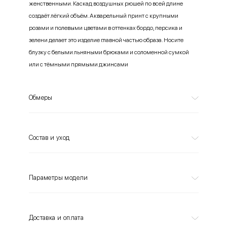
женственными. Каскад воздушных рюшей по всей длине
создаёт лёгкий объём. Акварельный принт с крупными
розами и полевыми цветами в оттенках бордо, персика и
зелени делает это изделие главной частью образа. Носите
блузку с белыми льняными брюками и соломенной сумкой
или с тёмными прямыми джинсами
Обмеры
Состав и уход
Параметры модели
Доставка и оплата