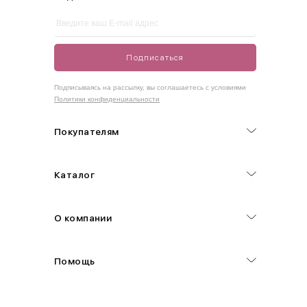
One
42-50
Size
Подписаться
Как правильно себя обмерить
Подписываясь на рассылку, вы соглашаетесь с условиями
Политики конфиденциальности
Обхват груди (С)
Измеряется по самым выступающим точкам.
Покупателям
Обхват талии (А)
Каталог
Естественная линия талии измеряется в самом узком месте.
Обхват бедер (F)
О компании
Измеряется горизонтально полу по наиболее выступающим
точкам ягодиц.
Помощь
Длина рукавов (B)
Измеряется сантиметровой лентой от шва соединения с