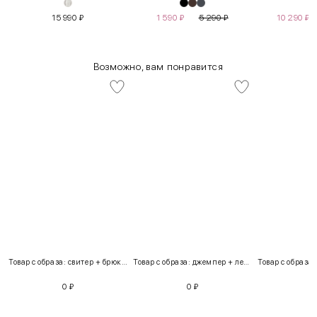
15 990
₽
1 590
₽
5 290
₽
10 290
₽
Возможно, вам понравится
Товар с образа: свитер + брюки + костюм
Товар с образа: джемпер + легинсы
0
₽
0
₽