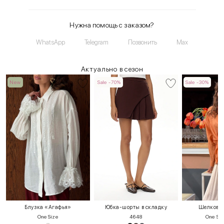
Нужна помощь с заказом?
WhatsApp
Telegram
Позвонить
Max
Актуально в сезон
New
Sale -70%
Sale -30%
Блузка «Агафья»
Юбка-шорты в складку
Шелковая
One Size
46
48
One Siz