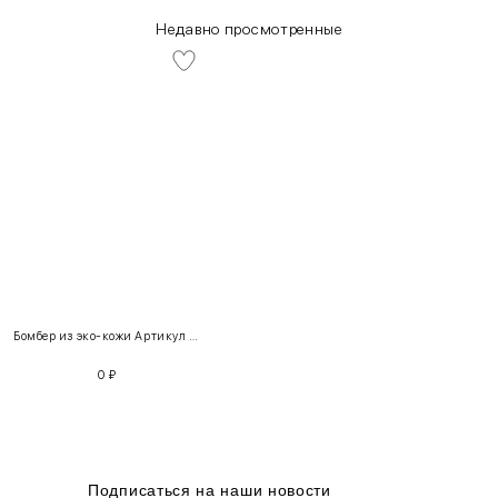
Недавно просмотренные
INT
RUS
Грудь
Талия
Бедра
XS
40-42
80-85
60-65
85-90
Бомбер из эко-кожи Артикул 103050 + Блузка «Nina» Блузка Артикул 220242 + Белые джинсы Артикул 100698
S
42-44
85-90
65-70
90-95
0
₽
M
44-46
90-95
70-75
95-100
L
46-48
95-100
75-80
100-105
XL
48-50
100-109
80-85
105-109
Подписаться на наши новости