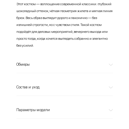
Этот костюм — воплощение современной классики: глубокий
шоколадный оттенок, чёткая геометрия жилета и мягкая линия
брюк. Весь образ выглядит дорого и лаконично — без
излишней строгости, но с чувством стиля. Такой костюм
подойдёт для деловых мероприятий, вечернего выхода или
просто тогда, когда хочется выглядеть собранно и элегантно
без усилий.
Обмеры
Состав и уход
Параметры модели