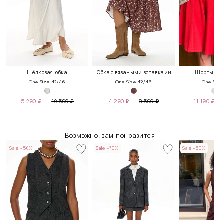
Шёлковая юбка
Юбка с вязаными вставками
Шорты с 
One Size 42/46
One Size 42/46
One Siz
5 290
₽
10 590
₽
4 290
₽
8 590
₽
11 190
₽
Возможно, вам понравится
Sale -50%
Sale -70%
Sale -50%