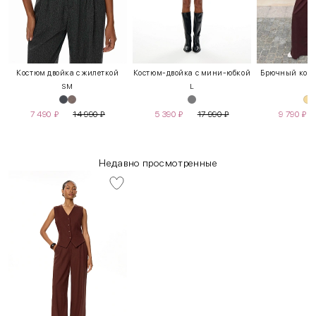
Костюм двойка с жилеткой
Костюм-двойка с мини-юбкой
Брючный кост
S
M
L
S
7 490
₽
14 990
₽
5 390
₽
17 990
₽
9 790
₽
Недавно просмотренные
INT
RUS
Грудь
Талия
Бедра