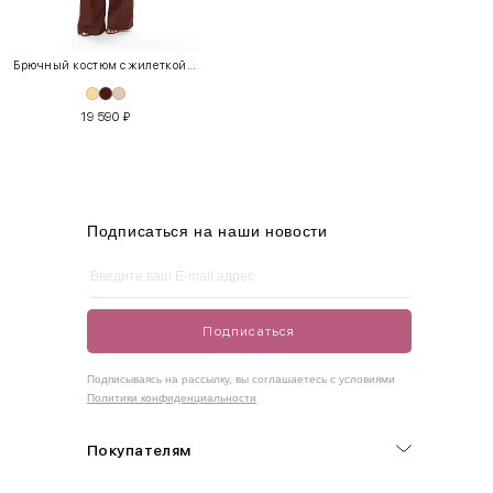
XS
40-42
80-85
60-65
85-90
Брючный костюм с жилеткой (2)
S
42-44
85-90
65-70
90-95
19 590
₽
M
44-46
90-95
70-75
95-100
L
46-48
95-100
75-80
100-105
XL
48-50
100-109
80-85
105-109
Подписаться на наши новости
One
42-50
Size
Подписаться
Как правильно себя обмерить
Подписываясь на рассылку, вы соглашаетесь с условиями
Политики конфиденциальности
Обхват груди (С)
Измеряется по самым выступающим точкам.
Покупателям