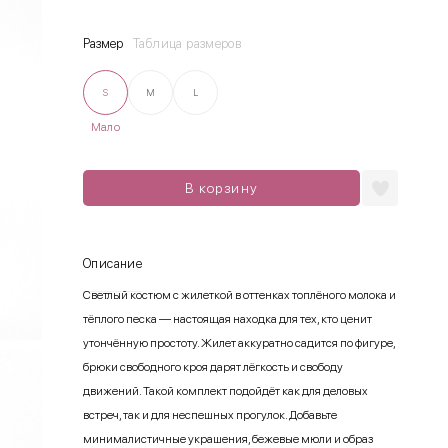
Размер
Таблица размеров
S
M
L
Мало
В корзину
Описание
Светлый костюм с жилеткой в оттенках топлёного молока и
тёплого песка — настоящая находка для тех, кто ценит
утончённую простоту. Жилет аккуратно садится по фигуре,
брюки свободного кроя дарят лёгкость и свободу
движений. Такой комплект подойдёт как для деловых
встреч, так и для неспешных прогулок. Добавьте
минималистичные украшения, бежевые мюли и образ