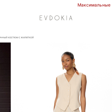
Максимальные скидки сезона в EVDOK
чный костюм с жилеткой