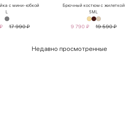
йка с мини-юбкой
Брючный костюм с жилеткой
L
S
M
L
₽
17 990
₽
9 790
₽
19 590
₽
Недавно просмотренные
Грудь
Талия
80-85
60-65
85-90
65-70
90-95
70-75
95-100
75-80