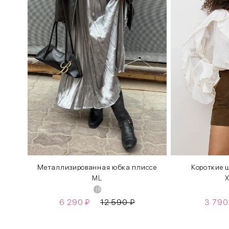
м
Металлизированная юбка плиссе
Короткие ш
M
L
X
6 290
₽
12 590
₽
3 79