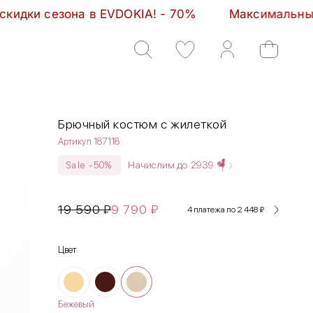
IA! - 70%         Максимальные скидки сезона в EV
Брючный костюм с жилеткой
Артикул 187118
Начислим до
2939
Sale -50%
19 590
₽
9 790
₽
4 платежа по 2 448
₽
Цвет
Бежевый