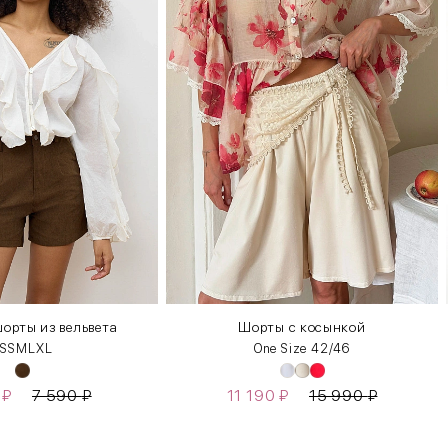
орты из вельвета
Шорты с косынкой
S
S
M
L
XL
One Size 42/46
0
₽
7 590
₽
11 190
₽
15 990
₽