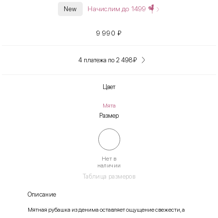
Начислим до
1499
New
9 990
₽
4 платежа по 2 498
₽
Цвет
Мята
Размер
Нет в
наличии
Таблица размеров
Описание
Мятная рубашка из денима оставляет ощущение свежести, а