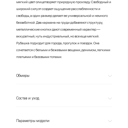
мягкий цвет олицетворяет природную прохладу. Свободный и
широкий силуэт создает ощущение расслабленности и
свободы, а один размер делает ее универсальной и немного
беззаботной. Два кармана на груди добавляют структуру,
металлические кнопки дают современный характер —
аккуратный, чуть индустриальный, но все еще мягкий.
Рубашка подходит для города, прогулок и поездок. Она
сочетается с белыми и бежевыми вещами, денимом, легкими
платьями и базовыми топами.
Обмеры
Состав и уход
Параметры модели