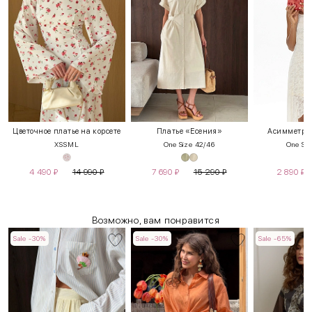
Цветочное платье на корсете
Платье «Есения»
Асимметрич
XS
S
M
L
One Size 42/46
One Siz
4 490
₽
14 990
₽
7 690
₽
15 290
₽
2 890
₽
Возможно, вам понравится
Sale -30%
Sale -30%
Sale -65%