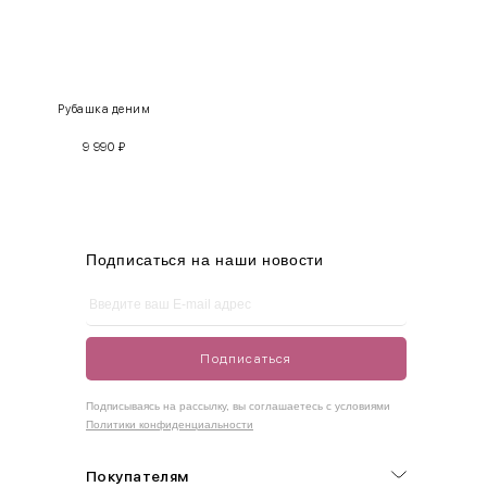
INT
RUS
Грудь
Талия
Бедра
XS
40-42
80-85
60-65
85-90
Рубашка деним
S
42-44
85-90
65-70
90-95
9 990
₽
M
44-46
90-95
70-75
95-100
L
46-48
95-100
75-80
100-105
XL
48-50
100-109
80-85
105-109
Подписаться на наши новости
One
42-50
Size
Подписаться
Как правильно себя обмерить
Подписываясь на рассылку, вы соглашаетесь с условиями
Политики конфиденциальности
Обхват груди (С)
Измеряется по самым выступающим точкам.
Покупателям