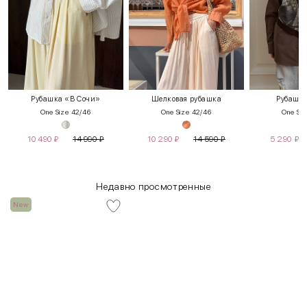
Рубашка «В Сочи»
Шелковая рубашка
Рубашка
One Size 42/46
One Size 42/46
One Siz
10 490
₽
14 990
₽
10 290
₽
14 590
₽
5 290
₽
Недавно просмотренные
New