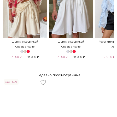
Шорты с косынкой
Шорты с косынкой
Короткие шо
One Size 42/46
One Size 42/46
XS
7 990
₽
15 990
₽
7 990
₽
15 990
₽
2 290
₽
Недавно просмотренные
Sale -50%