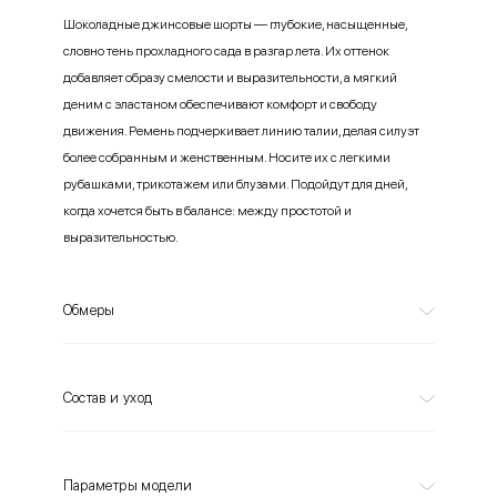
Шоколадные джинсовые шорты — глубокие, насыщенные,
словно тень прохладного сада в разгар лета. Их оттенок
добавляет образу смелости и выразительности, а мягкий
деним с эластаном обеспечивают комфорт и свободу
движения. Ремень подчеркивает линию талии, делая силуэт
более собранным и женственным. Носите их с легкими
рубашками, трикотажем или блузами. Подойдут для дней,
когда хочется быть в балансе: между простотой и
выразительностью.
Обмеры
Состав и уход
Параметры модели