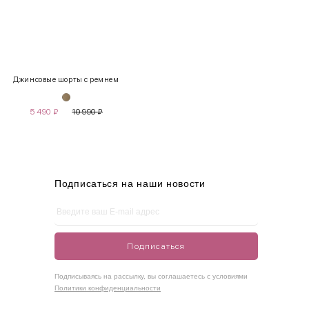
INT
RUS
Грудь
Талия
Бедра
XS
40-42
80-85
60-65
85-90
Джинсовые шорты с ремнем
S
42-44
85-90
65-70
90-95
5 490
₽
10 990
₽
M
44-46
90-95
70-75
95-100
L
46-48
95-100
75-80
100-105
XL
48-50
100-109
80-85
105-109
Подписаться на наши новости
One
42-50
Size
Подписаться
Как правильно себя обмерить
Подписываясь на рассылку, вы соглашаетесь с условиями
Политики конфиденциальности
Обхват груди (С)