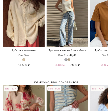
Рубашка изо льна
Трикотажная майка «Мия»
Футболка «
One Size
One Size 42/46
One Siz
14 590
₽
3 490
₽
7 990
₽
3 990
₽
Возможно, вам понравится
Sale -50%
Sale -50%
Sale -70%