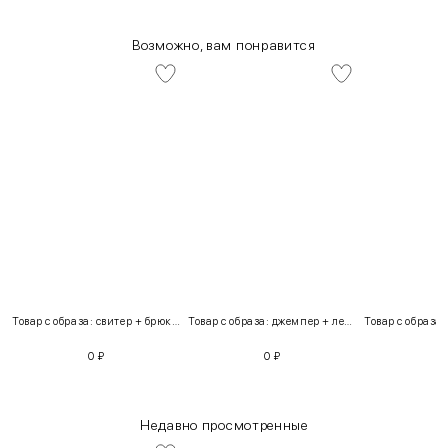
Возможно, вам понравится
Товар с образа: свитер + брюки + костюм
Товар с образа: джемпер + легинсы
0
₽
0
₽
Недавно просмотренные