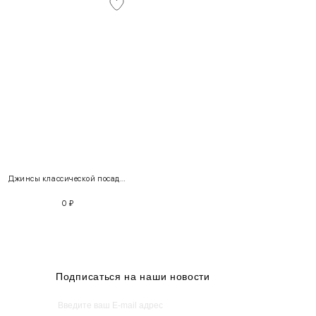
INT
RUS
Грудь
Талия
Бедра
XS
40-42
80-85
60-65
85-90
Джинсы классической посадки 100687 + Укороченный топ из вискозы 220181
S
42-44
85-90
65-70
90-95
0
₽
M
44-46
90-95
70-75
95-100
L
46-48
95-100
75-80
100-105
XL
48-50
100-109
80-85
105-109
Подписаться на наши новости
One
42-50
Size