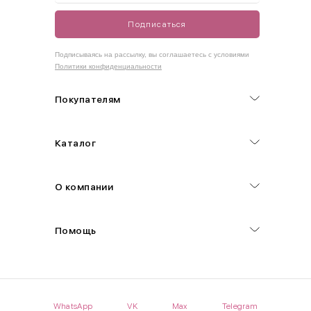
Подписаться
Как правильно себя обмерить
Подписываясь на рассылку, вы соглашаетесь с условиями
Политики конфиденциальности
Обхват груди (С)
Измеряется по самым выступающим точкам.
Покупателям
Обхват талии (А)
Каталог
Естественная линия талии измеряется в самом узком месте.
Обхват бедер (F)
О компании
Измеряется горизонтально полу по наиболее выступающим
точкам ягодиц.
Помощь
Длина рукавов (B)
Измеряется сантиметровой лентой от шва соединения с
проймой до нижнего края рукава.
WhatsApp
VK
Max
Telegram