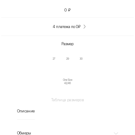
0
₽
4 платежа по 0
₽
Размер
27
29
30
One Size
42/46
Таблица размеров
Описание
Обмеры