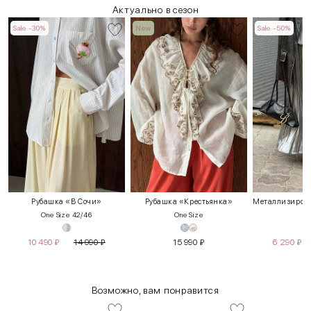
Актуально в сезон
Sale -30%
New
Sale -50%
Рубашка «В Сочи»
Рубашка «Крестьянка»
One Size 42/46
One Size
10 490
₽
14 990
₽
15 990
₽
6 290
₽
Возможно, вам понравится