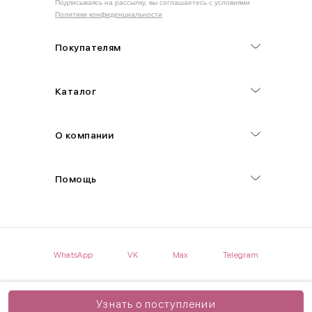
Подписываясь на рассылку, вы соглашаетесь с условиями
Политики конфиденциальности
Обхват груди (С)
Измеряется по самым выступающим точкам.
Покупателям
Обхват талии (А)
Каталог
Естественная линия талии измеряется в самом узком месте.
Обхват бедер (F)
О компании
Измеряется горизонтально полу по наиболее выступающим
точкам ягодиц.
Помощь
Длина рукавов (B)
Измеряется сантиметровой лентой от шва соединения с
проймой до нижнего края рукава.
WhatsApp
VK
Max
Telegram
Длина брючина (D)
Мерка снимается по боковому шву от верхнего края пояса до
нижнего края брюк.
Узнать о поступлении