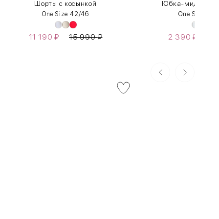
Шорты с косынкой
Юбка-миди с во
One Size 42/46
One Size 42
11 190
₽
15 990
₽
2 390
₽
7 