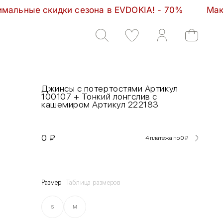
кидки сезона в EVDOKIA! - 70%         Максимальные
Джинсы с потертостями Артикул
100107 + Тонкий лонгслив с
кашемиром Артикул 222183
0
₽
4 платежа по 0
₽
Размер
Таблица размеров
S
M