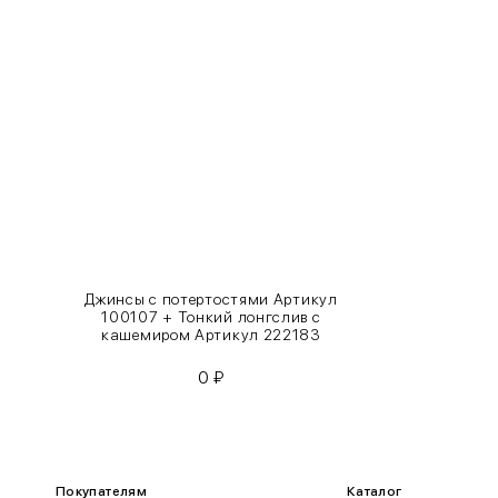
XS
40-42
S
42-44
M
44-46
L
46-48
XL
48-50
One
42-50
Size
Джинсы с потертостями Артикул
100107 + Тонкий лонгслив с
Как правильно себя обмерить
кашемиром Артикул 222183
0
₽
Обхват груди (С)
Измеряется по самым выступающим точкам.
Обхват талии (А)
Покупателям
Каталог