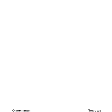
80-85
60-65
85-90
65-70
90-95
70-75
95-100
75-80
100-109
80-85
О компании
Помощь