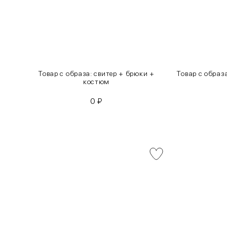
инсы
Товар с образа: свитер + брюки +
Товар с образ
костюм
0
₽
INT
RUS