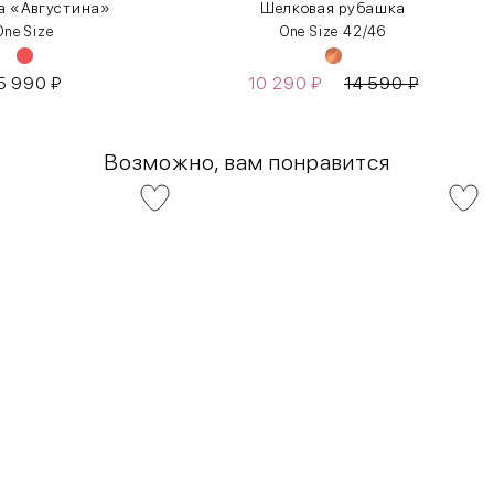
а «Августина»
Шелковая рубашка
One Size
One Size 42/46
5 990
₽
10 290
₽
14 590
₽
Возможно, вам понравится