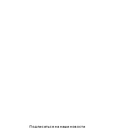
85-90
90-95
95-100
100-105
105-109
Подписаться на наши новости