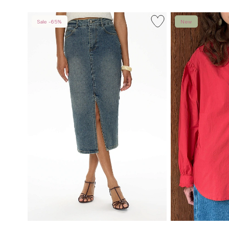
Sale -65%
New