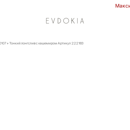
Максимальные с
0107 + Тонкий лонгслив с кашемиром Артикул 222183