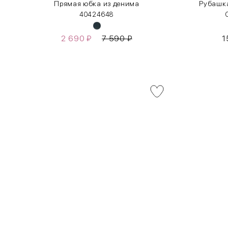
»
Прямая юбка из денима
Рубашк
40
42
46
48
2 690
₽
7 590
₽
1