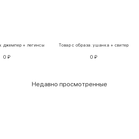
а: джемпер + легинсы
Товар с образа: ушанка + свитер
0
₽
0
₽
Недавно просмотренные
Грудь
Талия