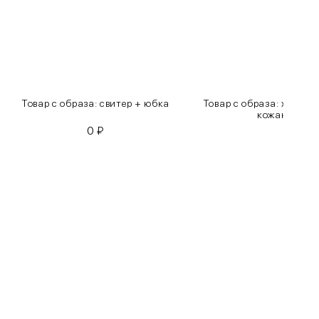
Товар с образа: свитер + юбка
Товар с образа: хлопко
кожаные бр
0
₽
0
₽
Бедра