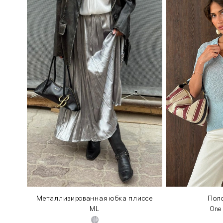
Металлизированная юбка плиссе
Поло
M
L
One