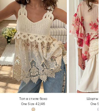
Топ в стиле бохо
Шорты с косы
One Size 42/46
One Size 42