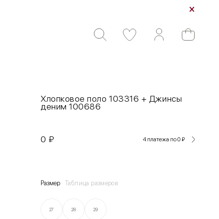
Хлопковое поло 103316 + Джинсы
деним 100686
0
₽
4 платежа по 0
₽
Размер
Таблица размеров
27
28
29