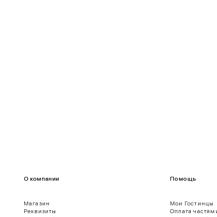
90-95
70-75
95-100
75-80
100-109
80-85
О компании
Помощь
Магазин
Мои Гостинцы
Реквизиты
Оплата частям