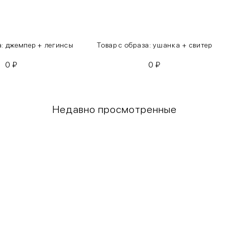
а: джемпер + легинсы
Товар с образа: ушанка + свитер
0
₽
0
₽
Недавно просмотренные
Грудь
Талия
80-85
60-65
85-90
65-70