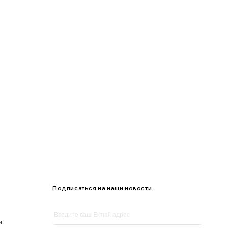
95-100
100-105
105-109
Подписаться на наши новости
и