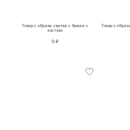
инсы
Товар с образа: свитер + брюки +
Товар с образ
костюм
0
₽
INT
RUS
XS
40-42
S
42-44