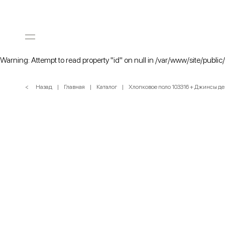
Warning: Attempt to read property "id" on null in /var/www/site/public
< Назад
Главная
Каталог
Хлопковое поло 103316 + Джинсы д