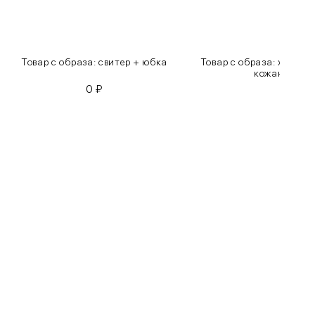
Товар с образа: свитер + юбка
Товар с образа: хлопко
кожаные бр
0
₽
0
₽
Бедра
85-90
90-95