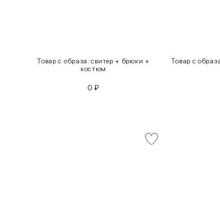
инсы
Товар с образа: свитер + брюки +
Товар с образ
костюм
0
₽
INT
RUS
XS
40-42