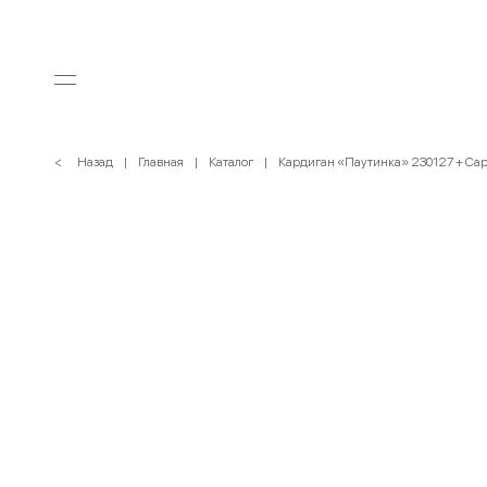
< Назад
Главная
Каталог
Кардиган «Паутинка» 230127 + Са