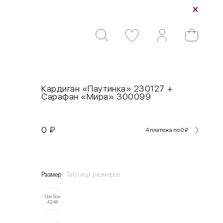
Кардиган «Паутинка» 230127 +
Сарафан «Мира» 300099
0
₽
4 платежа по 0
₽
Размер
Таблица размеров
One Size
42/46