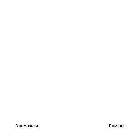
85-90
65-70
90-95
70-75
95-100
75-80
100-109
80-85
О компании
Помощь