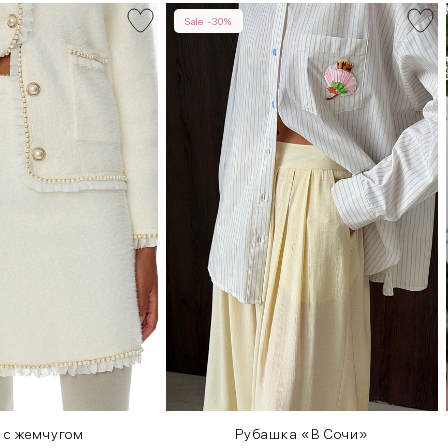
Sale -30%
 с жемчугом
Рубашка «В Сочи»