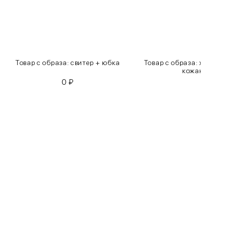
Товар с образа: свитер + юбка
Товар с образа: хлопко
кожаные бр
0
₽
0
₽
Бедра
85-90