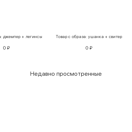
а: джемпер + легинсы
Товар с образа: ушанка + свитер
0
₽
0
₽
Недавно просмотренные
Грудь
Талия
80-85
60-65