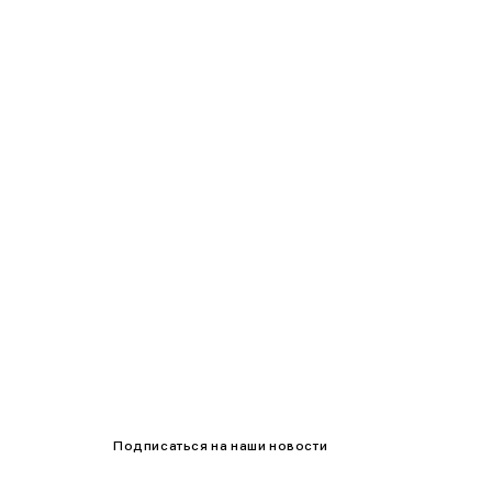
90-95
95-100
100-105
105-109
Подписаться на наши новости