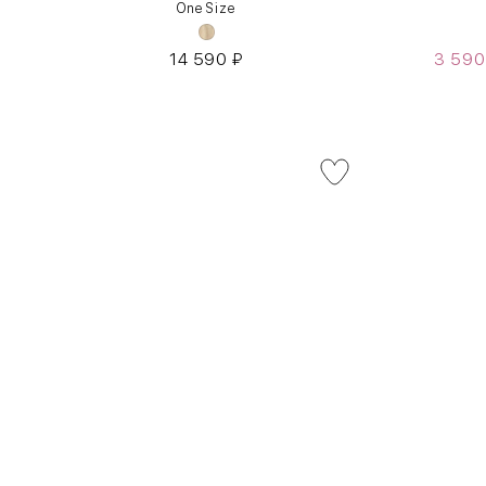
One Size
14 590
₽
3 59