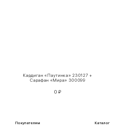
S
42-44
M
44-46
L
46-48
XL
48-50
One
42-50
Size
Кардиган «Паутинка» 230127 +
Как правильно себя обмерить
Сарафан «Мира» 300099
0
₽
Обхват груди (С)
Измеряется по самым выступающим точкам.
Обхват талии (А)
Покупателям
Каталог
Естественная линия талии измеряется в самом узком месте.