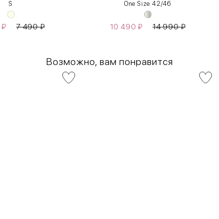
S
One Size 42/46
0
₽
7 490
₽
10 490
₽
14 990
₽
Возможно, вам понравится