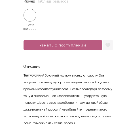
Размер
Таблица размеров
Нет в
наличии
Узнать о поступлении
Описание
Темно-синий брючный костюм в тонкую полоску. Эта
модель с прямым двубортным пиджаком и свободными
брюками обладает универсальностью благодаря базовому
тону и вневременной классике стиля — узору в тонкую
полоску. Шерсть в составе обеспечит вам деловой образ
даже в сильный мороз. И не забывайте, что детали этого
костюма-двойки можно носить по отдельности, составляя
романтические или casual образы.