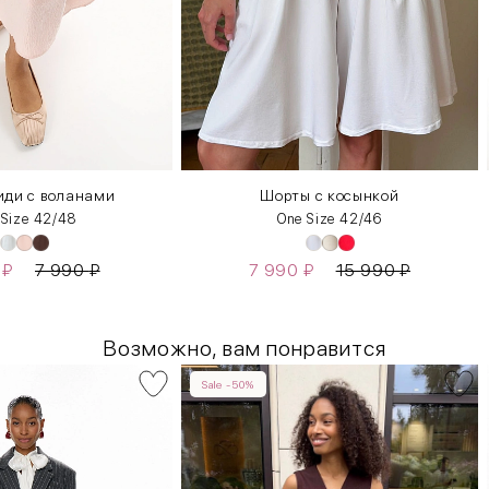
ди с воланами
Шорты с косынкой
 Size 42/48
One Size 42/46
0
₽
7 990
₽
7 990
₽
15 990
₽
Возможно, вам понравится
Sale -50%