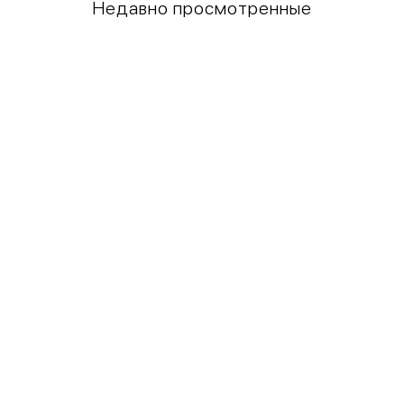
Недавно просмотренные
Грудь
Талия
80-85
60-65
85-90
65-70
90-95
70-75
95-100
75-80
100-109
80-85