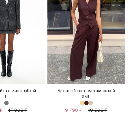
йка с мини-юбкой
Брючный костюм с жилеткой
L
S
M
L
₽
17 990
₽
9 790
₽
19 590
₽