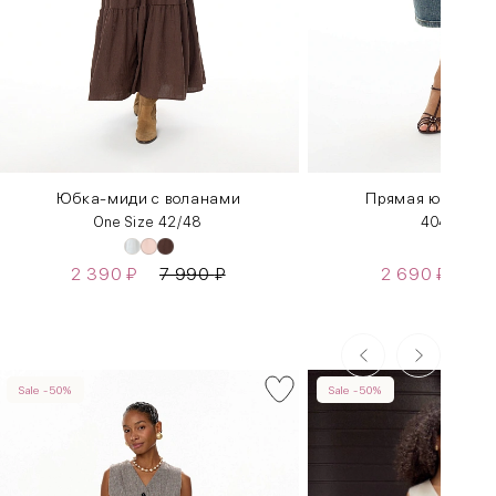
Юбка-миди с воланами
Прямая юбка из
One Size 42/48
40
42
46
4
2 390
₽
7 990
₽
2 690
₽
7 
Sale -50%
Sale -50%