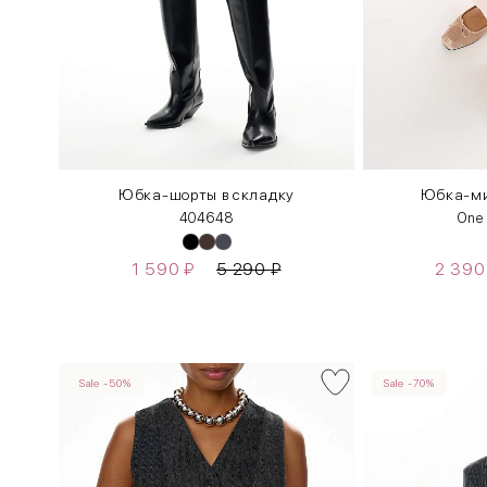
Юбка-шорты в складку
Юбка-ми
40
46
48
One
1 590
₽
5 290
₽
2 39
Sale -50%
Sale -70%