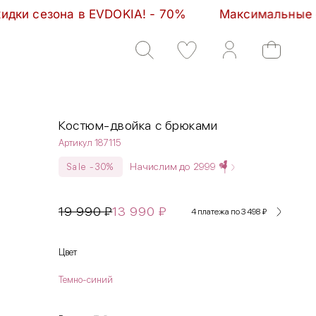
EVDOKIA! - 70%         Максимальные скидки сезона 
Костюм-двойка с брюками
Артикул 187115
Начислим до
2999
Sale -30%
19 990
₽
13 990
₽
4 платежа по 3 498
₽
Цвет
Темно-синий