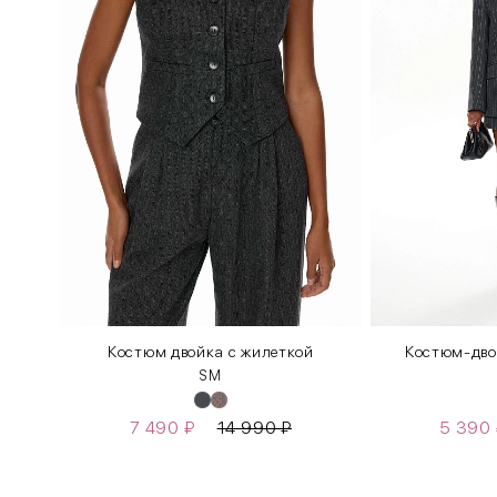
Костюм двойка с жилеткой
Костюм-дво
S
M
7 490
₽
14 990
₽
5 390