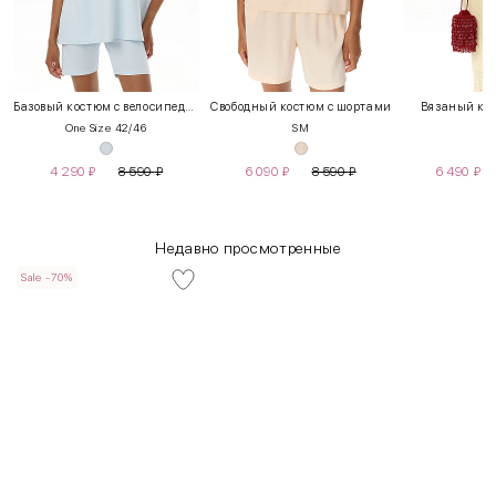
Базовый костюм с велосипедками
Свободный костюм с шортами
Вязаный кос
One Size 42/46
S
M
S
4 290
₽
8 590
₽
6 090
₽
8 590
₽
6 490
₽
Недавно просмотренные
Sale -70%
INT
RUS
Грудь
Талия
Бедра