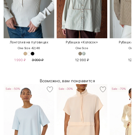
Лонгслив на пуговицах
Рубашка «Колосок»
Рубашка 
One Size 42/46
One Size
One 
1 990
₽
3 990
₽
12 990
₽
12 
Возможно, вам понравится
Sale -50%
Sale -30%
Sale -70%