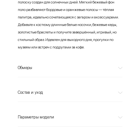
полоску создан для солнечных дней. Мягкий бежевый фон
поло разбавляют бордовые и оранжевые полосы — тёплая
палитра, идеально сочетающаяся с загаром и аксессуарами.
Добавьте к костюму длинные белые носочки, бежевые кеды,
золотистые браслеты и получите завершённый, игривый, но
стильный образ. Идеален для выходного дня, прогулки по
музеям или встреч с подругами за кофе.
Обмеры
Состав и уход
Параметры модели