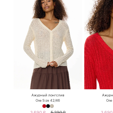
Ажурный лонгслив
Ажурн
One Size 42/46
One
3 690
₽
5 290
₽
3 69