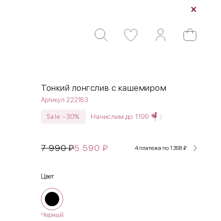
Тонкий лонгслив с кашемиром
Артикул 222183
Начислим до
1199
Sale -30%
7 990
₽
5 590
₽
4 платежа по 1 398
₽
Цвет
Черный