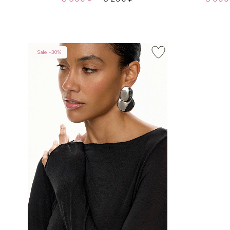
Sale -30%
INT
RUS
XS
40-42
S
42-44
M
44-46
L
46-48
XL
48-50