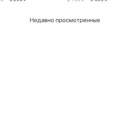
Недавно просмотренные
Грудь
Талия
80-85
60-65
85-90
65-70
90-95
70-75
95-100
75-80
100-109
80-85