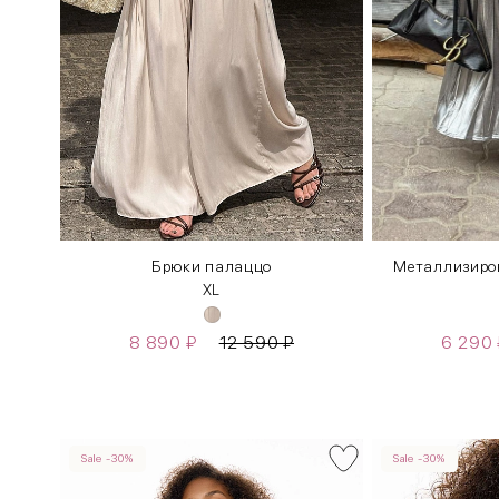
Брюки палаццо
Металлизиро
XL
8 890
₽
12 590
₽
6 290
Sale -30%
Sale -30%