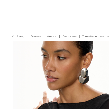
< Назад
Главная
Каталог
Лонгсливы
Тонкий лонгслив с 