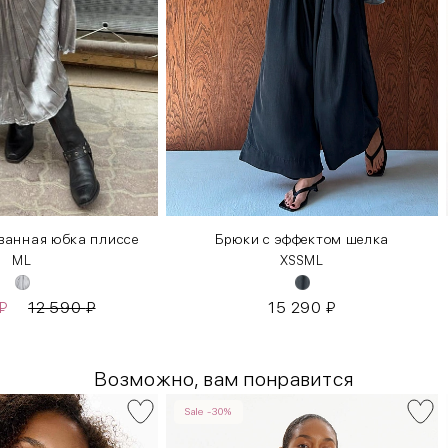
ванная юбка плиссе
Брюки с эффектом шелка
M
L
XS
S
M
L
₽
12 590
₽
15 290
₽
Возможно, вам понравится
Sale -30%