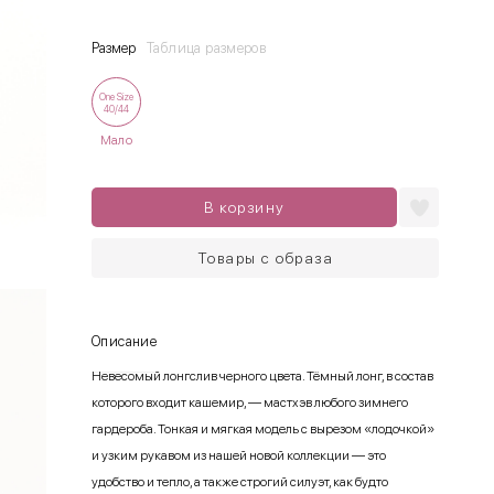
Размер
Таблица размеров
One Size
40/44
Мало
В корзину
Товары с образа
Описание
Невесомый лонгслив черного цвета. Тёмный лонг, в состав
которого входит кашемир, — мастхэв любого зимнего
гардероба. Тонкая и мягкая модель с вырезом «лодочкой»
и узким рукавом из нашей новой коллекции — это
удобство и тепло, а также строгий силуэт, как будто