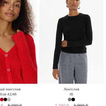
ый лонгслив
Лонгслив
 Size 42/46
XS
0
₽
5 290
₽
2 790
₽
3 990
₽