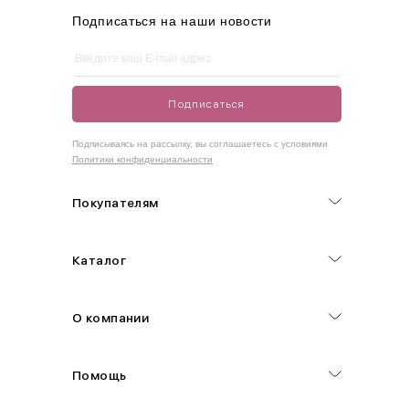
XL
48-50
100-109
80-85
105-109
Подписаться на наши новости
One
42-50
Size
Подписаться
Как правильно себя обмерить
Подписываясь на рассылку, вы соглашаетесь с условиями
Политики конфиденциальности
Обхват груди (С)
Измеряется по самым выступающим точкам.
Покупателям
Обхват талии (А)
Каталог
Естественная линия талии измеряется в самом узком месте.
Обхват бедер (F)
О компании
Измеряется горизонтально полу по наиболее выступающим
точкам ягодиц.
Помощь
Длина рукавов (B)