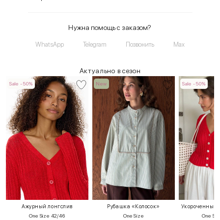
Нужна помощь с заказом?
WhatsApp
Telegram
Позвонить
Max
Актуально в сезон
Sale -50%
New
Sale -50%
Ажурный лонгслив
Рубашка «Колосок»
Укороченный т
One Size 42/46
One Size
One Siz