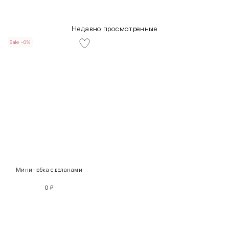
Недавно просмотренные
Sale -0%
INT
RUS
Грудь
Талия
Бедра
XS
40-42
80-85
60-65
85-90
Мини-юбка с воланами
S
42-44
85-90
65-70
90-95
0
₽
M
44-46
90-95
70-75
95-100
L
46-48
95-100
75-80
100-105