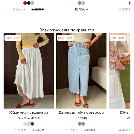
2 690
₽
5 290
₽
12 990
₽
2 290
₽
Возможно, вам понравится
Sale -70%
Sale -50%
Sale -50%
Юбка-миди с воланами
Джинсовая юбка с разрезом
Юбка «П
One Size 42/48
40
42
48
XS
S
2 390
₽
7 990
₽
3 790
₽
7 590
₽
4 490
₽