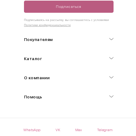
Подписаться
Как правильно себя обмерить
Подписываясь на рассылку, вы соглашаетесь с условиями
Политики конфиденциальности
Обхват груди (С)
Измеряется по самым выступающим точкам.
Покупателям
Обхват талии (А)
Каталог
Естественная линия талии измеряется в самом узком месте.
Обхват бедер (F)
О компании
Измеряется горизонтально полу по наиболее выступающим
точкам ягодиц.
Помощь
Длина рукавов (B)
Измеряется сантиметровой лентой от шва соединения с
проймой до нижнего края рукава.
WhatsApp
VK
Max
Telegram
Длина брючина (D)