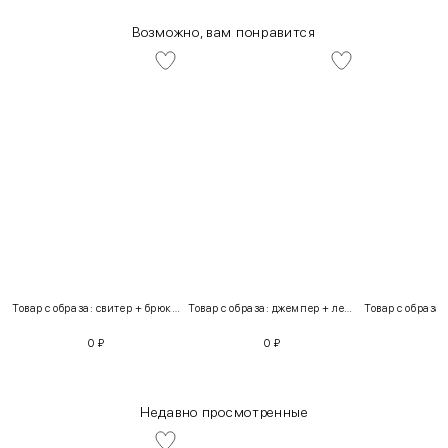
Возможно, вам понравится
Товар с образа: свитер + брюки + костюм
Товар с образа: джемпер + легинсы
0
₽
0
₽
Недавно просмотренные