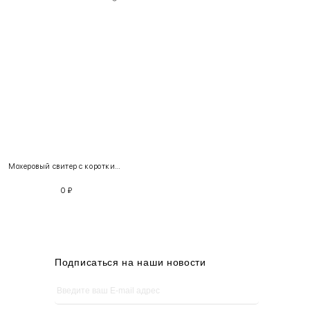
INT
RUS
Грудь
Талия
Бедра
XS
40-42
80-85
60-65
85-90
Мохеровый свитер с короткими рукавами Артикул 220237 + Джинсы цветочные Артикул 100701
S
42-44
85-90
65-70
90-95
0
₽
M
44-46
90-95
70-75
95-100
L
46-48
95-100
75-80
100-105
XL
48-50
100-109
80-85
105-109
Подписаться на наши новости
One
42-50
Size