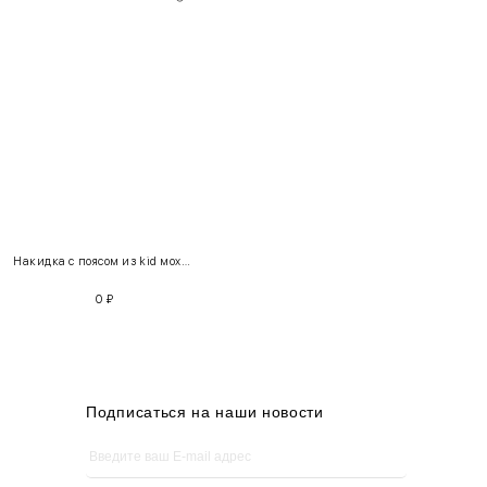
INT
RUS
Грудь
Талия
Бедра
XS
40-42
80-85
60-65
85-90
Накидка с поясом из kid мохера 230122 + Платье «Незабудка» 300142
S
42-44
85-90
65-70
90-95
0
₽
M
44-46
90-95
70-75
95-100
L
46-48
95-100
75-80
100-105
XL
48-50
100-109
80-85
105-109
Подписаться на наши новости
One
42-50
Size