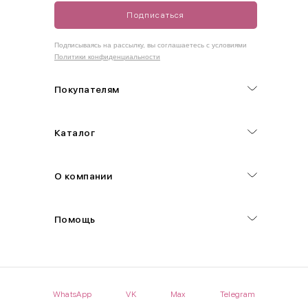
Подписаться
Как правильно себя обмерить
Подписываясь на рассылку, вы соглашаетесь с условиями
Политики конфиденциальности
Обхват груди (С)
Измеряется по самым выступающим точкам.
Покупателям
Обхват талии (А)
Каталог
Естественная линия талии измеряется в самом узком месте.
Обхват бедер (F)
О компании
Измеряется горизонтально полу по наиболее выступающим
точкам ягодиц.
Помощь
Длина рукавов (B)
Измеряется сантиметровой лентой от шва соединения с
проймой до нижнего края рукава.
WhatsApp
VK
Max
Telegram
Длина брючина (D)