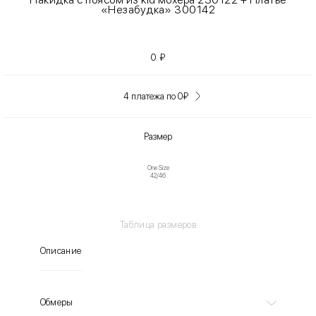
«Незабудка» 300142
0
₽
4 платежа по 0
₽
Размер
One Size
42/46
Таблица размеров
Описание
Обмеры