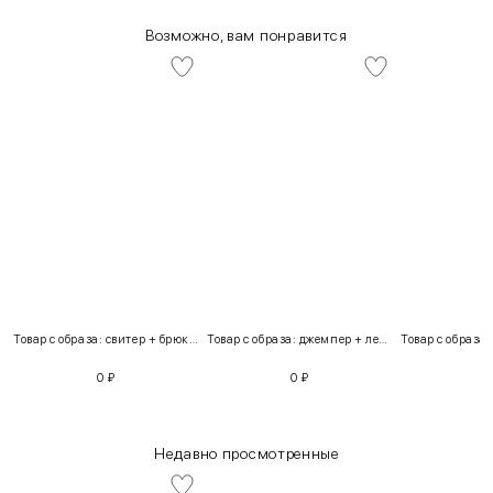
Возможно, вам понравится
Товар с образа: свитер + брюки + костюм
Товар с образа: джемпер + легинсы
0
₽
0
₽
Недавно просмотренные