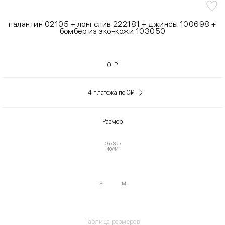
палантин 02105 + лонгслив 222181 + джинсы 100698 +
бомбер из эко-кожи 103050
0
₽
4 платежа по 0
₽
Размер
One Size
40/44
S
M
Таблица размеров