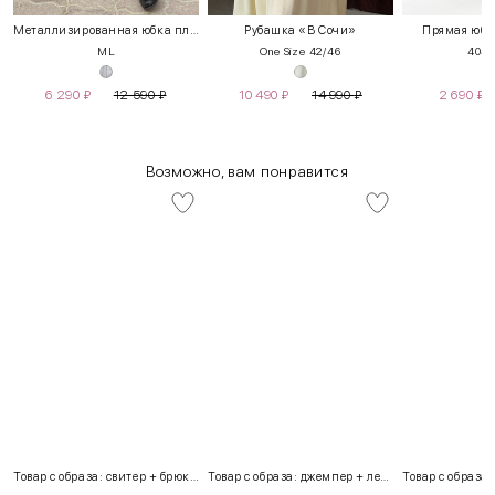
Металлизированная юбка плиссе
Рубашка «В Сочи»
Прямая юбк
M
L
One Size 42/46
40
42
6 290
₽
12 590
₽
10 490
₽
14 990
₽
2 690
₽
Возможно, вам понравится
Товар с образа: свитер + брюки + костюм
Товар с образа: джемпер + легинсы