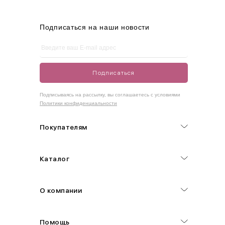
L
46-48
95-100
75-80
100-105
XL
48-50
100-109
80-85
105-109
Подписаться на наши новости
One
42-50
Size
Подписаться
Как правильно себя обмерить
Подписываясь на рассылку, вы соглашаетесь с условиями
Политики конфиденциальности
Обхват груди (С)
Измеряется по самым выступающим точкам.
Покупателям
Обхват талии (А)
Каталог
Естественная линия талии измеряется в самом узком месте.
Обхват бедер (F)
О компании
Измеряется горизонтально полу по наиболее выступающим
точкам ягодиц.
Помощь