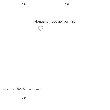
0
₽
0
₽
Недавно просмотренные
INT
RUS
Грудь
Талия
Бедра
XS
40-42
80-85
60-65
85-90
палантин 02105 + лонгслив 222181 + джинсы 100698 + бомбер из эко-кожи 103050
S
42-44
85-90
65-70
90-95
0
₽
M
44-46
90-95
70-75
95-100