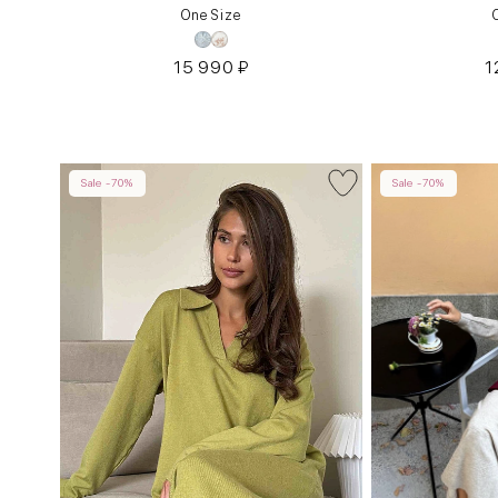
One Size
15 990
₽
1
Sale -70%
Sale -70%