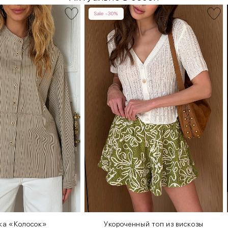
Sale -30%
ка «Колосок»
Укороченный топ из вискозы