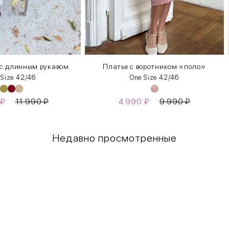
 с длинным рукавом
Платье с воротником «поло»
 Size 42/46
One Size 42/46
₽
11 990
₽
4 990
₽
9 990
₽
Недавно просмотренные
Грудь
Талия