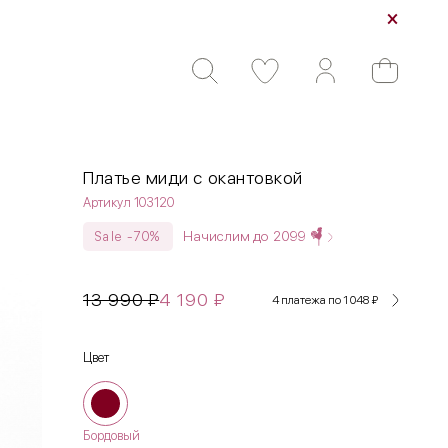
Платье миди с окантовкой
Артикул 103120
Начислим до
2099
Sale -70%
13 990
₽
4 190
₽
4 платежа по 1 048
₽
Цвет
Бордовый