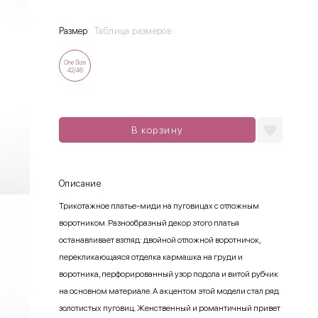
Размер
Таблица размеров
One Size
42/46
В корзину
Описание
Трикотажное платье-миди на пуговицах с отложным
воротником. Разнообразный декор этого платья
останавливает взгляд: двойной отложной воротничок,
перекликающаяся отделка кармашка на груди и
воротника, перфорированный узор подола и витой рубчик
на основном материале. А акцентом этой модели стал ряд
золотистых пуговиц. Женственный и романтичный привет