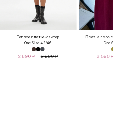
Теплое платье-свитер
Платье поло с длин
One Size 42/46
One Size 42
2 690
₽
8 990
₽
3 590
₽
11
Бедра