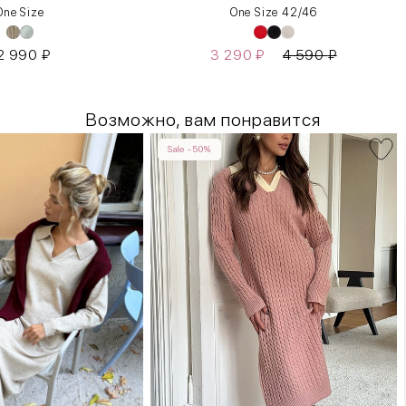
One Size
One Size 42/46
2 990
₽
3 290
₽
4 590
₽
Возможно, вам понравится
Sale -50%