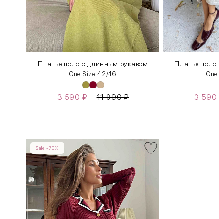
Платье поло с длинным рукавом
Платье поло
One Size 42/46
One
3 590
₽
11 990
₽
3 590
Sale -70%
INT
RUS