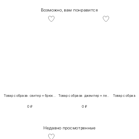
Возможно, вам понравится
Товар с образа: свитер + брюки + костюм
Товар с образа: джемпер + легинсы
0
₽
0
₽
Недавно просмотренные