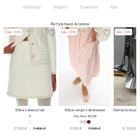
WhatsApp
Telegram
Позвонить
Max
Актуально в сезон
Sale -50%
Sale -50%
Sale -50%
Юбка с жемчугом
Юбка-миди с воланами
S
One Size 42/48
3 590
₽
7 490
₽
3 990
₽
7 990
₽
6 290
₽