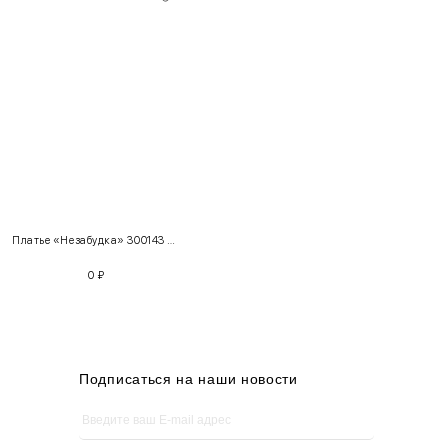
INT
RUS
Грудь
Талия
Бедра
XS
40-42
80-85
60-65
85-90
Платье «Незабудка» 300143 + Приталенный жакет с декором 100709
S
42-44
85-90
65-70
90-95
0
₽
M
44-46
90-95
70-75
95-100
L
46-48
95-100
75-80
100-105
XL
48-50
100-109
80-85
105-109
Подписаться на наши новости
One
42-50
Size