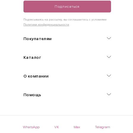
Подписаться
Как правильно себя обмерить
Подписываясь на рассылку, вы соглашаетесь с условиями
Политики конфиденциальности
Обхват груди (С)
Измеряется по самым выступающим точкам.
Покупателям
Обхват талии (А)
Каталог
Естественная линия талии измеряется в самом узком месте.
Обхват бедер (F)
О компании
Измеряется горизонтально полу по наиболее выступающим
точкам ягодиц.
Помощь
Длина рукавов (B)
Измеряется сантиметровой лентой от шва соединения с
проймой до нижнего края рукава.
WhatsApp
VK
Max
Telegram
Длина брючина (D)