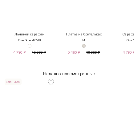
Льняной сарафан
Платье на бретельках
Сарафан 
One Size 42/48
M
One Siz
4 790
₽
15 990
₽
5 490
₽
10 990
₽
4 790
₽
Недавно просмотренные
Sale -30%