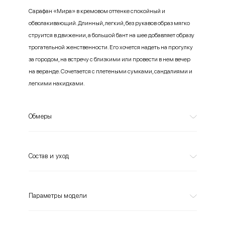
Сарафан «Мира» в кремовом оттенке спокойный и
обволакивающий. Длинный, легкий, без рукавов образ мягко
струится в движении, а большой бант на шее добавляет образу
трогательной женственности. Его хочется надеть на прогулку
за городом, на встречу с близкими или провести в нем вечер
на веранде. Сочетается с плетеными сумками, сандалиями и
легкими накидками.
Обмеры
Состав и уход
Параметры модели