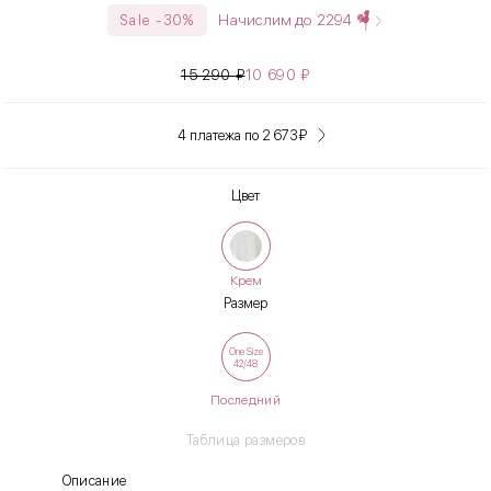
Начислим до
2294
Sale -30%
15 290
₽
10 690
₽
4 платежа по 2 673
₽
Цвет
Крем
Размер
One Size
42/48
Последний
Таблица размеров
Описание