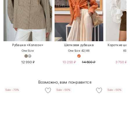
Рубашка «Колосок»
Шелковая рубашка
Короткие шорт
One Size
One Size 42/46
XS
S
12 990
₽
10 290
₽
14 590
₽
3 790
₽
Возможно, вам понравится
Sale -70%
Sale -50%
Sale -50%