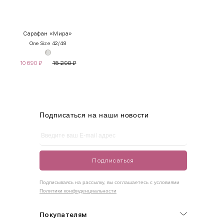
INT
RUS
Грудь
Талия
Бедра
XS
40-42
80-85
60-65
85-90
Сарафан «Мира»
One Size 42/48
S
42-44
85-90
65-70
90-95
10 690
₽
15 290
₽
M
44-46
90-95
70-75
95-100
L
46-48
95-100
75-80
100-105
XL
48-50
100-109
80-85
105-109
Подписаться на наши новости
One
42-50
Size
Подписаться
Как правильно себя обмерить
Подписываясь на рассылку, вы соглашаетесь с условиями
Политики конфиденциальности
Обхват груди (С)
Измеряется по самым выступающим точкам.
Покупателям