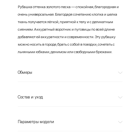
Рубашка оттенка золотого песка — спокойная, благородная и
очень универсальная. Благодаря сочетанию хлопка и шелка
ткань получается лёгкой, приятной к телу и с деликатным
сиянием. Аккуратный воротник и пуговицы по всей длине
добавляют ей аккуратности и современности. Эту рубашку
можно носить в городе, брать с собой в поездки, сочетать с
льняными юбками, денимом или свободными брюками.
Обмеры
Состав и уход
Параметры модели