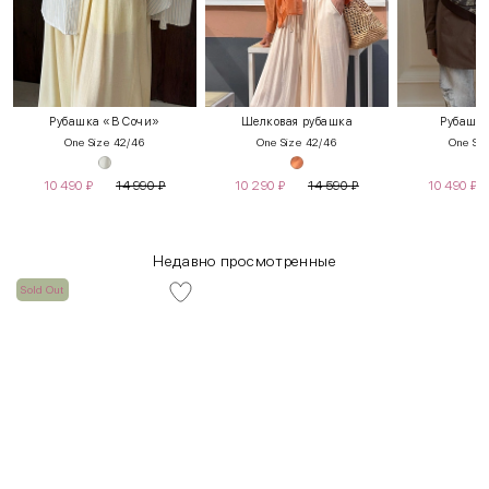
Рубашка «В Сочи»
Шелковая рубашка
Рубашка
One Size 42/46
One Size 42/46
One Siz
10 490
₽
14 990
₽
10 290
₽
14 590
₽
10 490
₽
Недавно просмотренные
Sold Out
INT
RUS
Грудь
Талия
Бедра