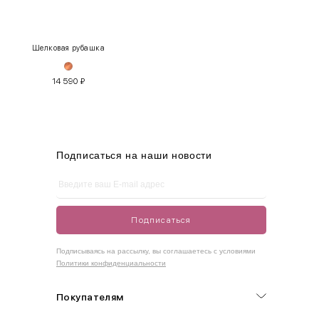
XS
40-42
80-85
60-65
85-90
Шелковая рубашка
S
42-44
85-90
65-70
90-95
14 590
₽
M
44-46
90-95
70-75
95-100
L
46-48
95-100
75-80
100-105
XL
48-50
100-109
80-85
105-109
Подписаться на наши новости
One
42-50
Size
Подписаться
Как правильно себя обмерить
Подписываясь на рассылку, вы соглашаетесь с условиями
Политики конфиденциальности
Обхват груди (С)
Измеряется по самым выступающим точкам.
Покупателям