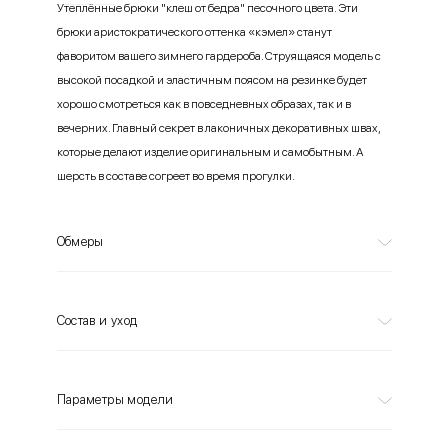
Утеплённые брюки "клеш от бедра" песочного цвета. Эти
брюки аристократического оттенка «кэмел» станут
фаворитом вашего зимнего гардероба. Струящаяся модель с
высокой посадкой и эластичным поясом на резинке будет
хорошо смотреться как в повседневных образах, так и в
вечерних. Главный секрет в лаконичных декоративных швах,
которые делают изделие оригинальным и самобытным. А
шерсть в составе согреет во время прогулки.
Обмеры
Состав и уход
Параметры модели