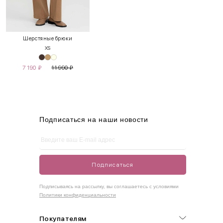
INT
RUS
Грудь
Талия
Бедра
XS
40-42
80-85
60-65
85-90
Шерстяные брюки
XS
S
42-44
85-90
65-70
90-95
7 190
₽
11 990
₽
M
44-46
90-95
70-75
95-100
L
46-48
95-100
75-80
100-105
XL
48-50
100-109
80-85
105-109
Подписаться на наши новости
One
42-50
Size
Подписаться
Как правильно себя обмерить
Подписываясь на рассылку, вы соглашаетесь с условиями
Политики конфиденциальности
Обхват груди (С)
Измеряется по самым выступающим точкам.
Покупателям