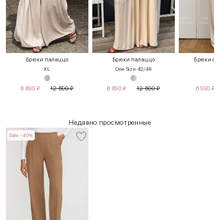
Брюки палаццо
Брюки палаццо
Брюки с 
XL
One Size 42/48
S
8 890
₽
12 590
₽
8 890
₽
12 590
₽
6 990
₽
Недавно просмотренные
Sale -40%