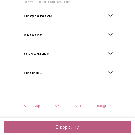
Политики конфиденциальности
Обхват груди (С)
Измеряется по самым выступающим точкам.
Покупателям
Обхват талии (А)
Каталог
Естественная линия талии измеряется в самом узком месте.
Обхват бедер (F)
О компании
Измеряется горизонтально полу по наиболее выступающим
точкам ягодиц.
Помощь
Длина рукавов (B)
Измеряется сантиметровой лентой от шва соединения с
проймой до нижнего края рукава.
WhatsApp
VK
Max
Telegram
Длина брючина (D)
Мерка снимается по боковому шву от верхнего края пояса до
нижнего края брюк.
В корзину