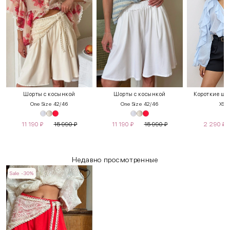
Шорты с косынкой
Шорты с косынкой
Короткие шо
One Size 42/46
One Size 42/46
XS
11 190
₽
15 990
₽
11 190
₽
15 990
₽
2 290
₽
Недавно просмотренные
Sale -30%