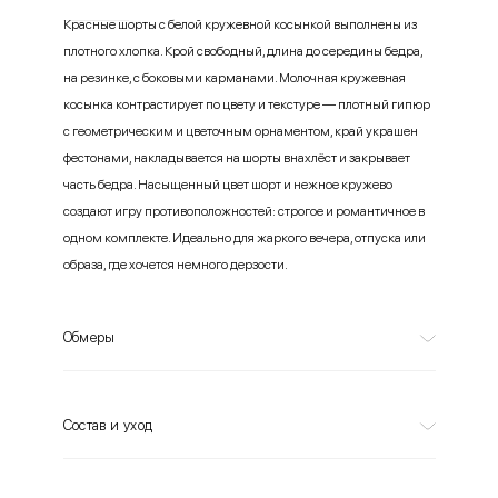
Красные шорты с белой кружевной косынкой выполнены из
плотного хлопка. Крой свободный, длина до середины бедра,
на резинке, с боковыми карманами. Молочная кружевная
косынка контрастирует по цвету и текстуре — плотный гипюр
с геометрическим и цветочным орнаментом, край украшен
фестонами, накладывается на шорты внахлёст и закрывает
часть бедра. Насыщенный цвет шорт и нежное кружево
создают игру противоположностей: строгое и романтичное в
одном комплекте. Идеально для жаркого вечера, отпуска или
образа, где хочется немного дерзости.
Обмеры
Состав и уход