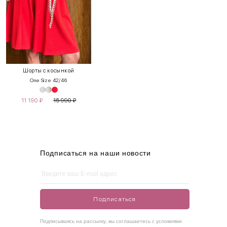
INT
RUS
Грудь
Талия
Бедра
XS
40-42
80-85
60-65
85-90
Шорты с косынкой
One Size 42/46
S
42-44
85-90
65-70
90-95
11 190
₽
15 990
₽
M
44-46
90-95
70-75
95-100
L
46-48
95-100
75-80
100-105
XL
48-50
100-109
80-85
105-109
Подписаться на наши новости
One
42-50
Size
Подписаться
Как правильно себя обмерить
Подписываясь на рассылку, вы соглашаетесь с условиями