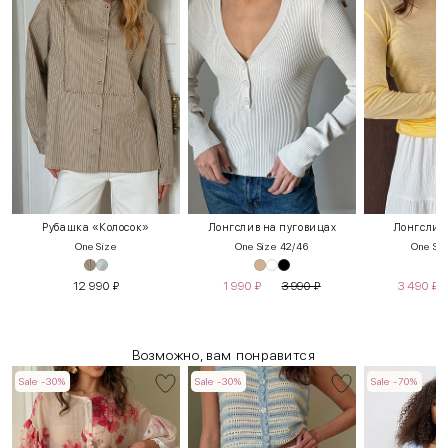
Рубашка «Колосок»
Лонгслив на пуговицах
Лонгслив
One Size
One Size 42/46
One Siz
12 990
₽
1 990
₽
3 990
₽
3 490
₽
Возможно, вам понравится
Sale -30%
Sale -30%
Sale -70%