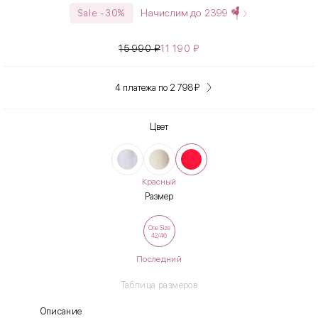
Начислим до
2399
Sale -30%
15 990
₽
11 190
₽
4 платежа по 2 798
₽
Цвет
Красный
Размер
One Size
42/46
Последний
Таблица размеров
Описание