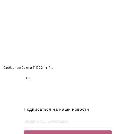
INT
RUS
Грудь
Талия
Бедра
XS
40-42
80-85
60-65
85-90
Свободные брюки 1112224 + Рубашка «В Сочи» 220258
S
42-44
85-90
65-70
90-95
0
₽
M
44-46
90-95
70-75
95-100
L
46-48
95-100
75-80
100-105
XL
48-50
100-109
80-85
105-109
Подписаться на наши новости
One
42-50
Size