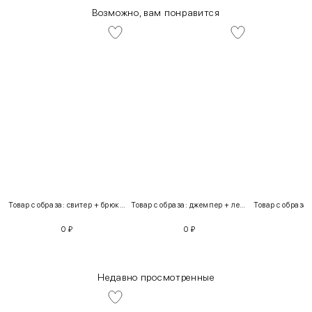
Возможно, вам понравится
Товар с образа: свитер + брюки + костюм
Товар с образа: джемпер + легинсы
0
₽
0
₽
Недавно просмотренные