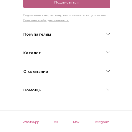
Подписаться
Как правильно себя обмерить
Подписываясь на рассылку, вы соглашаетесь с условиями
Политики конфиденциальности
Обхват груди (С)
Измеряется по самым выступающим точкам.
Покупателям
Обхват талии (А)
Каталог
Естественная линия талии измеряется в самом узком месте.
Обхват бедер (F)
О компании
Измеряется горизонтально полу по наиболее выступающим
точкам ягодиц.
Помощь
Длина рукавов (B)
Измеряется сантиметровой лентой от шва соединения с
проймой до нижнего края рукава.
WhatsApp
VK
Max
Telegram
Длина брючина (D)