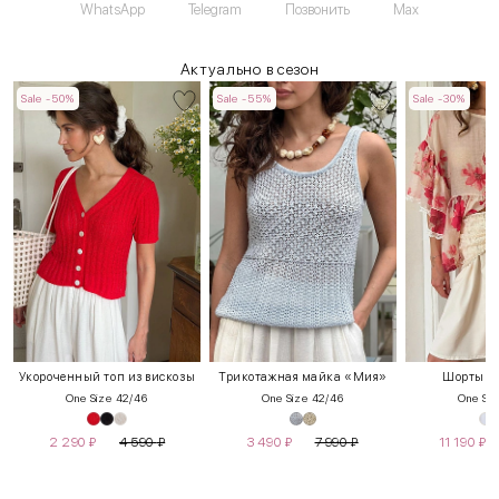
WhatsApp
Telegram
Позвонить
Max
Актуально в сезон
Sale -50%
Sale -55%
Sale -30%
Укороченный топ из вискозы
Трикотажная майка «Мия»
Шорты с 
One Size 42/46
One Size 42/46
One Siz
2 290
₽
4 590
₽
3 490
₽
7 990
₽
11 190
₽