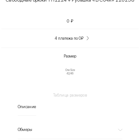
0
₽
4 платежа по 0
₽
Размер
One Size
42/46
Таблица размеров
Описание
Обмеры