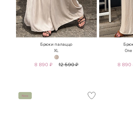
Брюки палаццо
Брю
XL
One
8 890
₽
12 590
₽
8 890
New
INT
RUS
XS
40-42