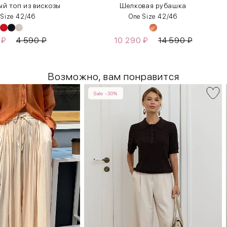
й топ из вискозы
Шелковая рубашка
 Size 42/46
One Size 42/46
0
₽
4 590
₽
10 290
₽
14 590
₽
Возможно, вам понравится
Sale -30%