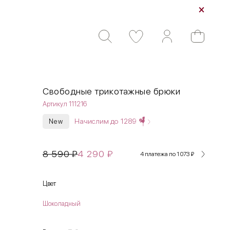
Свободные трикотажные брюки
Артикул 111216
Начислим до
1289
New
8 590
₽
4 290
₽
4 платежа по 1 073
₽
Цвет
Шоколадный