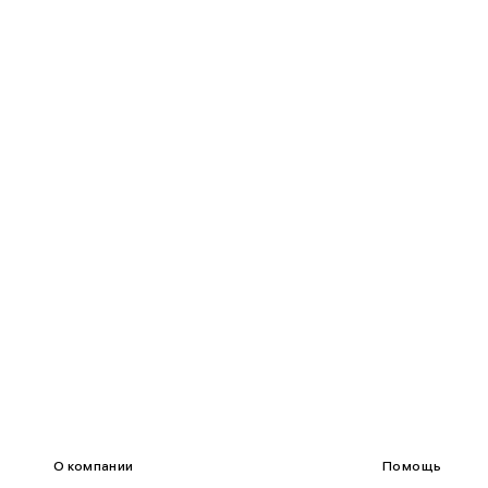
85-90
65-70
90-95
70-75
95-100
75-80
100-109
80-85
О компании
Помощь