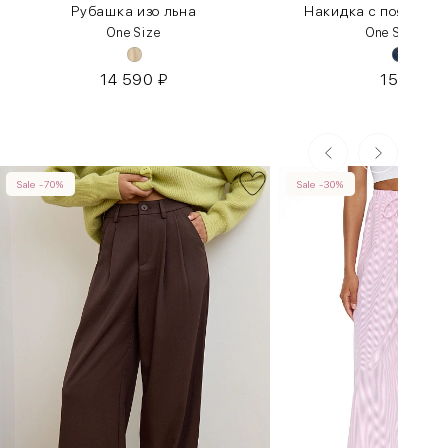
Рубашка изо льна
Накидка с поясом из
One Size
One Size 42
14 590
₽
15 290
₽
Sale -70%
Sale -30%