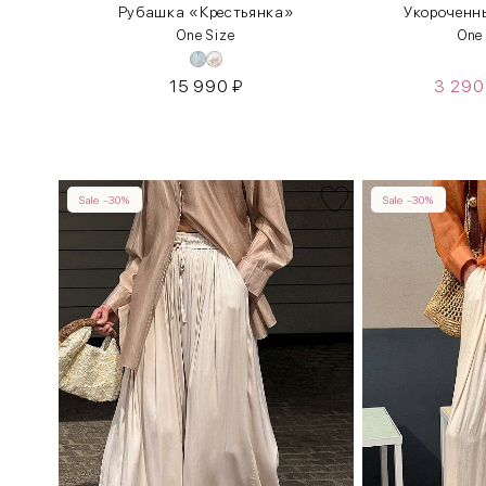
Рубашка «Крестьянка»
Укороченны
One Size
One
15 990
₽
3 29
Sale -30%
Sale -30%