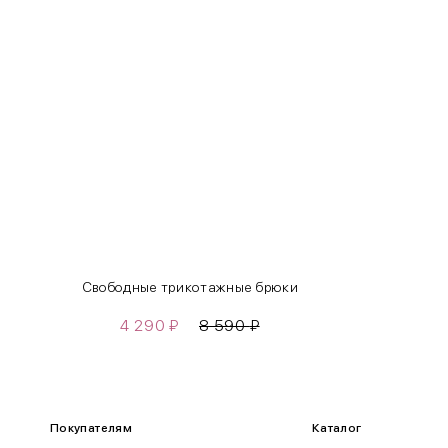
S
42-44
M
44-46
L
46-48
XL
48-50
One
42-50
Size
Как правильно себя обмерить
Свободные трикотажные брюки
4 290
₽
8 590
₽
Обхват груди (С)
Измеряется по самым выступающим точкам.
Обхват талии (А)
Покупателям
Каталог
Естественная линия талии измеряется в самом узком месте.