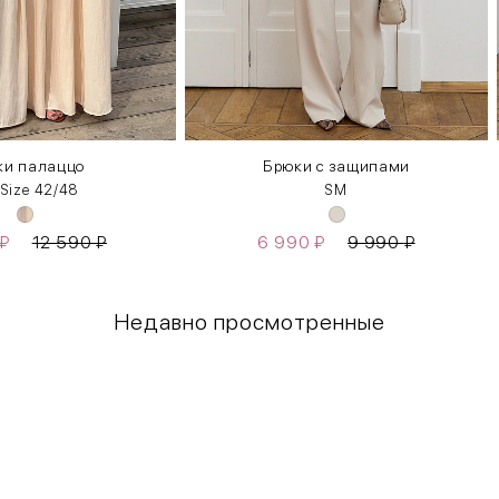
ки палаццо
Брюки с защипами
 Size 42/48
S
M
₽
12 590
₽
6 990
₽
9 990
₽
Недавно просмотренные
Грудь
Талия
80-85
60-65