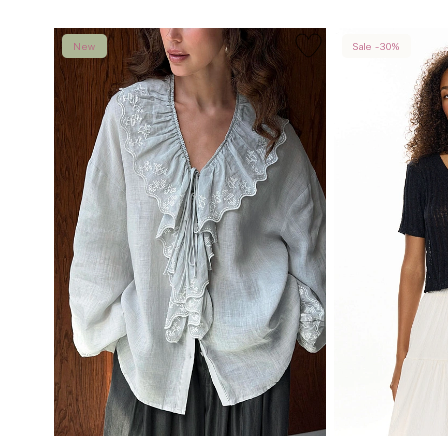
New
Sale -30%