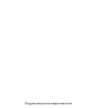
90-95
95-100
100-105
105-109
Подписаться на наши новости