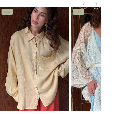
New
New