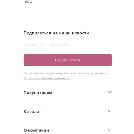
50
₽
M
44-46
90-95
70-75
95-100
L
46-48
95-100
75-80
100-105
XL
48-50
100-109
80-85
105-109
Подписаться на наши новости
One
42-50
Size
Подписаться
Как правильно себя обмерить
Подписываясь на рассылку, вы соглашаетесь с условиями
Политики конфиденциальности
Обхват груди (С)
Измеряется по самым выступающим точкам.
Покупателям
Обхват талии (А)
Каталог
Естественная линия талии измеряется в самом узком месте.
Обхват бедер (F)
О компании