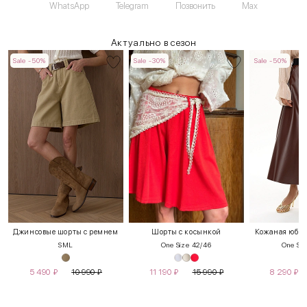
WhatsApp
Telegram
Позвонить
Max
Актуально в сезон
Sale -50%
Sale -30%
Sale -50%
Джинсовые шорты с ремнем
Шорты с косынкой
Кожаная юбка
S
M
L
One Size 42/46
One Siz
5 490
₽
10 990
₽
11 190
₽
15 990
₽
8 290
₽