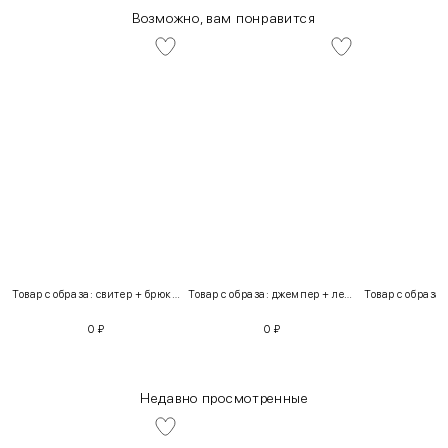
Возможно, вам понравится
Товар с образа: свитер + брюки + костюм
Товар с образа: джемпер + легинсы
0
₽
0
₽
Недавно просмотренные