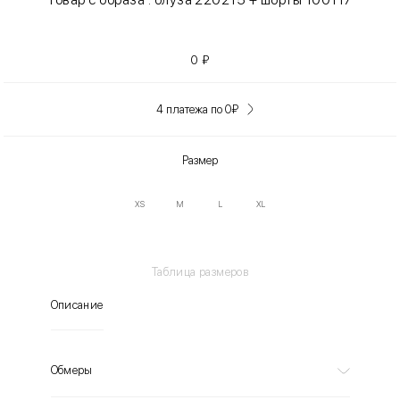
0
₽
4 платежа по 0
₽
Размер
XS
M
L
XL
Таблица размеров
Описание
Обмеры