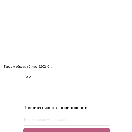
INT
RUS
Грудь
Талия
Бедра
XS
40-42
80-85
60-65
85-90
Товар с образа : блуза 220215 + шорты 100117
S
42-44
85-90
65-70
90-95
0
₽
M
44-46
90-95
70-75
95-100
L
46-48
95-100
75-80
100-105
XL
48-50
100-109
80-85
105-109
Подписаться на наши новости
One
42-50
Size