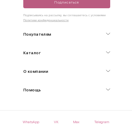
Подписаться
Как правильно себя обмерить
Подписываясь на рассылку, вы соглашаетесь с условиями
Политики конфиденциальности
Обхват груди (С)
Измеряется по самым выступающим точкам.
Покупателям
Обхват талии (А)
Каталог
Естественная линия талии измеряется в самом узком месте.
Обхват бедер (F)
О компании
Измеряется горизонтально полу по наиболее выступающим
точкам ягодиц.
Помощь
Длина рукавов (B)
Измеряется сантиметровой лентой от шва соединения с
проймой до нижнего края рукава.
WhatsApp
VK
Max
Telegram
Длина брючина (D)