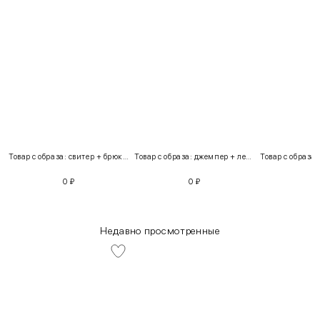
Товар с образа: свитер + брюки + костюм
Товар с образа: джемпер + легинсы
0
₽
0
₽
Недавно просмотренные