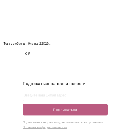
INT
RUS
Грудь
Талия
Бедра
XS
40-42
80-85
60-65
85-90
Товар с образа : блузка 220238 + джинсы 111210
S
42-44
85-90
65-70
90-95
0
₽
M
44-46
90-95
70-75
95-100
L
46-48
95-100
75-80
100-105
XL
48-50
100-109
80-85
105-109
Подписаться на наши новости
One
42-50
Size
Подписаться
Как правильно себя обмерить
Подписываясь на рассылку, вы соглашаетесь с условиями
Политики конфиденциальности