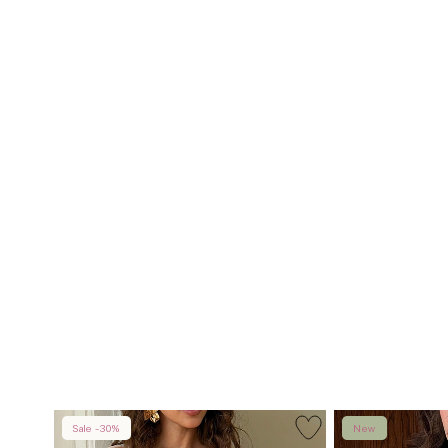
Sale -30%
New