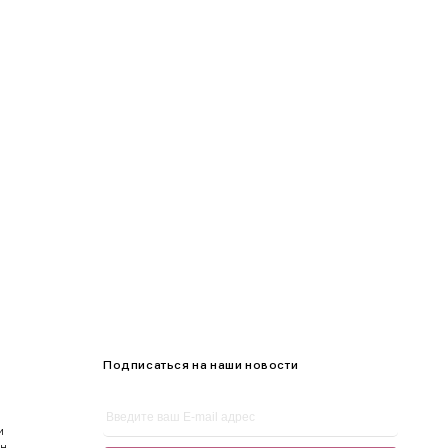
95-100
100-105
105-109
Подписаться на наши новости
и
ен