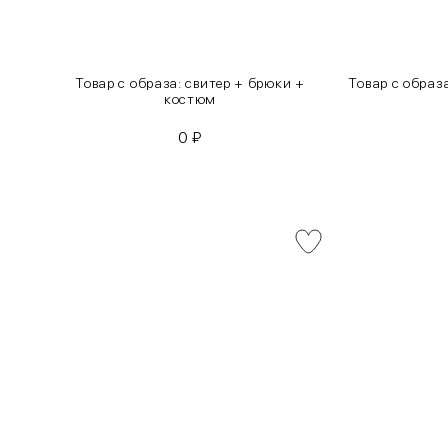
инсы
Товар с образа: свитер + брюки +
Товар с образ
костюм
0
₽
INT
RUS
XS
40-42
S
42-44