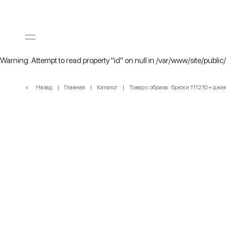
Warning: Attempt to read property "id" on null in /var/www/site/public
< Назад
Главная
Каталог
Товар с образа : брюки 111210 + дж