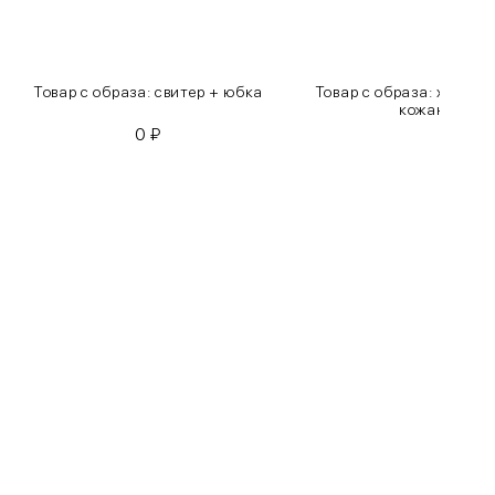
Товар с образа: свитер + юбка
Товар с образа: хлопко
кожаные бр
0
₽
0
₽
Бедра
85-90
90-95