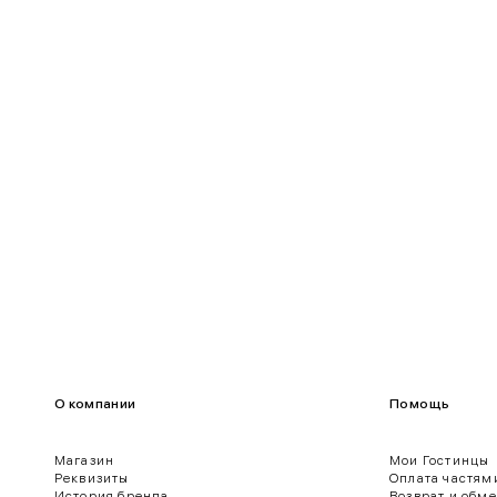
90-95
70-75
95-100
75-80
100-109
80-85
О компании
Помощь
Магазин
Мои Гостинцы
Реквизиты
Оплата частям
История бренда
Возврат и обм