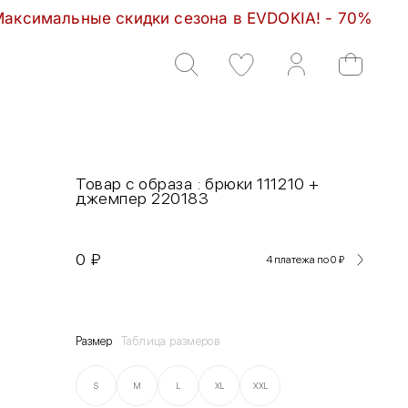
 скидки сезона в EVDOKIA! - 70%         Максималь
Товар с образа : брюки 111210 +
джемпер 220183
0
₽
4 платежа по 0
₽
Размер
Таблица размеров
S
M
L
XL
XXL