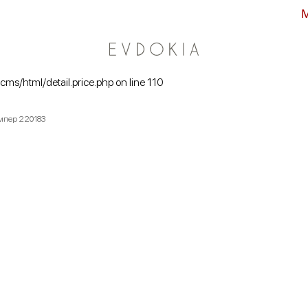
Максимальные
/cms/html/detail.price.php on line 110
емпер 220183