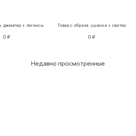
а: джемпер + легинсы
Товар с образа: ушанка + свитер
0
₽
0
₽
Недавно просмотренные
Грудь
Талия
80-85
60-65
85-90
65-70