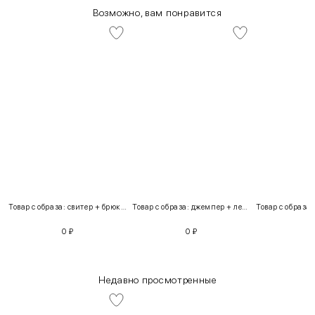
Возможно, вам понравится
Товар с образа: свитер + брюки + костюм
Товар с образа: джемпер + легинсы
0
₽
0
₽
Недавно просмотренные