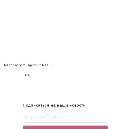
INT
RUS
Грудь
Талия
Бедра
XS
40-42
80-85
60-65
85-90
Товар с образа : брюки 111218 + свитер 220234
S
42-44
85-90
65-70
90-95
0
₽
M
44-46
90-95
70-75
95-100
L
46-48
95-100
75-80
100-105
XL
48-50
100-109
80-85
105-109
Подписаться на наши новости
One
42-50
Size