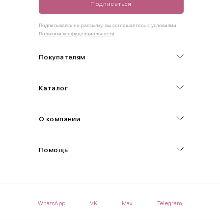
Подписаться
Как правильно себя обмерить
Подписываясь на рассылку, вы соглашаетесь с условиями
Политики конфиденциальности
Обхват груди (С)
Измеряется по самым выступающим точкам.
Покупателям
Обхват талии (А)
Каталог
Естественная линия талии измеряется в самом узком месте.
Обхват бедер (F)
О компании
Измеряется горизонтально полу по наиболее выступающим
точкам ягодиц.
Помощь
Длина рукавов (B)
Измеряется сантиметровой лентой от шва соединения с
проймой до нижнего края рукава.
WhatsApp
VK
Max
Telegram
Длина брючина (D)