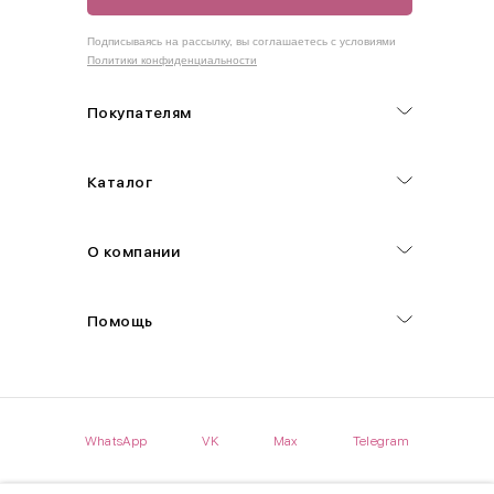
Как правильно себя обмерить
Подписываясь на рассылку, вы соглашаетесь с условиями
Политики конфиденциальности
Обхват груди (С)
Измеряется по самым выступающим точкам.
Покупателям
Обхват талии (А)
Каталог
Естественная линия талии измеряется в самом узком месте.
Обхват бедер (F)
О компании
Измеряется горизонтально полу по наиболее выступающим
точкам ягодиц.
Помощь
Длина рукавов (B)
Измеряется сантиметровой лентой от шва соединения с
проймой до нижнего края рукава.
WhatsApp
VK
Max
Telegram
Длина брючина (D)