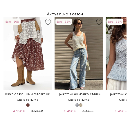
Актуально в сезон
Sale -50%
Sale -55%
Sale -55%
Юбка с вязаными вставками
Трикотажная майка «Мия»
Трикотажная
One Size 42/46
One Size 42/46
One Siz
4 290
₽
8 590
₽
3 490
₽
7 990
₽
3 490
₽