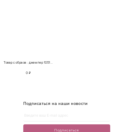
INT
RUS
Грудь
Талия
Бедра
XS
40-42
80-85
60-65
85-90
Товар с образа : джемпер 105114 + брюки 111201
S
42-44
85-90
65-70
90-95
0
₽
M
44-46
90-95
70-75
95-100
L
46-48
95-100
75-80
100-105
XL
48-50
100-109
80-85
105-109
Подписаться на наши новости
One
42-50
Size
Подписаться