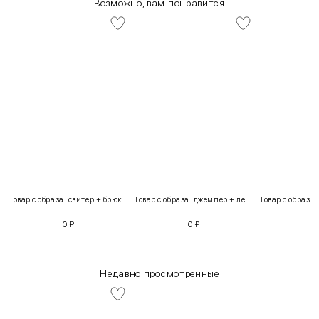
Возможно, вам понравится
Товар с образа: свитер + брюки + костюм
Товар с образа: джемпер + легинсы
0
₽
0
₽
Недавно просмотренные