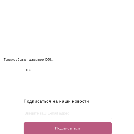
INT
RUS
Грудь
Талия
Бедра
XS
40-42
80-85
60-65
85-90
Товар с образа : джемпер 105116 + юбка 157103
S
42-44
85-90
65-70
90-95
0
₽
M
44-46
90-95
70-75
95-100
L
46-48
95-100
75-80
100-105
XL
48-50
100-109
80-85
105-109
Подписаться на наши новости
One
42-50
Size
Подписаться