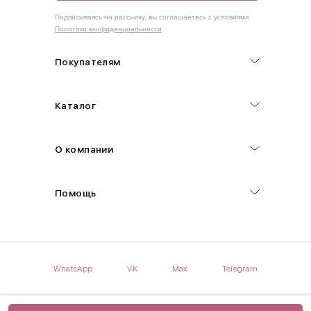
Как правильно себя обмерить
Подписываясь на рассылку, вы соглашаетесь с условиями
Политики конфиденциальности
Обхват груди (С)
Измеряется по самым выступающим точкам.
Покупателям
Обхват талии (А)
Каталог
Естественная линия талии измеряется в самом узком месте.
Обхват бедер (F)
О компании
Измеряется горизонтально полу по наиболее выступающим
точкам ягодиц.
Помощь
Длина рукавов (B)
Измеряется сантиметровой лентой от шва соединения с
проймой до нижнего края рукава.
WhatsApp
VK
Max
Telegram
Длина брючина (D)
Мерка снимается по боковому шву от верхнего края пояса до