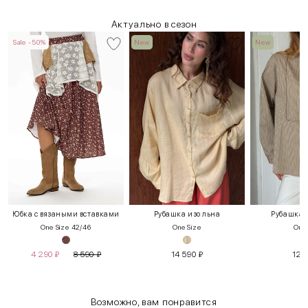
Актуально в сезон
Sale -50%
New
New
Юбка с вязаными вставками
Рубашка изо льна
Рубашка 
One Size 42/46
One Size
One 
4 290
₽
8 590
₽
14 590
₽
12 
Возможно, вам понравится