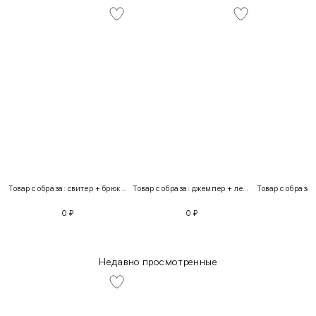
Товар с образа: свитер + брюки + костюм
Товар с образа: джемпер + легинсы
0
₽
0
₽
Недавно просмотренные