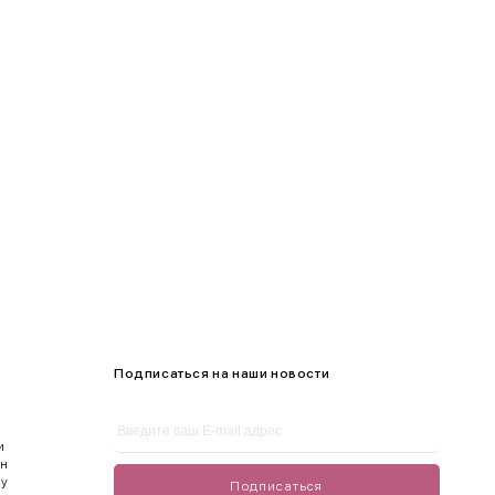
100-105
105-109
Подписаться на наши новости
и
ен
ду
Подписаться