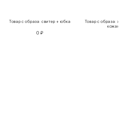
Товар с образа: свитер + юбка
Товар с образа: хлопко
кожаные бр
0
₽
0
₽
Бедра
85-90
90-95
95-100