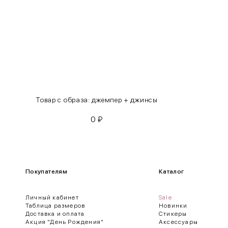
L
46-48
XL
48-50
One
42-50
Size
Как правильно себя обмерить
Товар с образа: джемпер + джинсы
0
₽
Обхват груди (С)
Измеряется по самым выступающим точкам.
Обхват талии (А)
Покупателям
Каталог
Естественная линия талии измеряется в самом узком месте.
Личный кабинет
Sale
Обхват бедер (F)
Таблица размеров
Новинки
Доставка и оплата
Стикеры
Измеряется горизонтально полу по наиболее выступающим точкам 
Акция "День Рождения"
Аксессуары