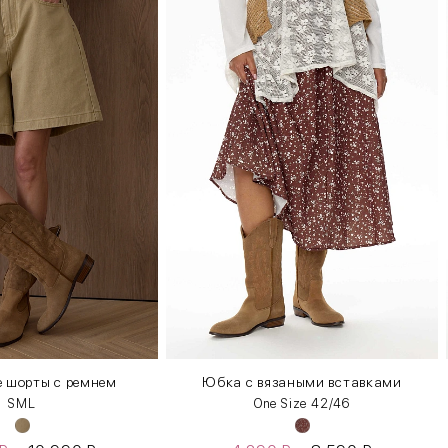
 шорты с ремнем
Юбка с вязаными вставками
S
M
L
One Size 42/46