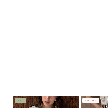
New
Sale -50%