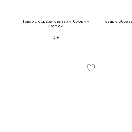
инсы
Товар с образа: свитер + брюки +
Товар с образ
костюм
0
₽
INT
RUS
XS
40-42
S
42-44
M
44-46