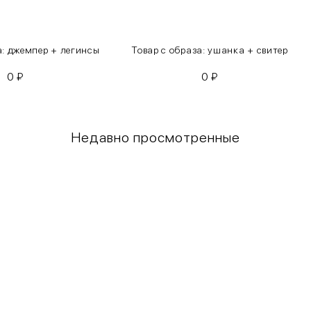
а: джемпер + легинсы
Товар с образа: ушанка + свитер
0
₽
0
₽
Недавно просмотренные
Грудь
Талия
80-85
60-65
85-90
65-70
90-95
70-75