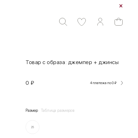
Товар с образа: джемпер + джинсы
0
₽
4 платежа по 0
₽
Размер
Таблица размеров
25