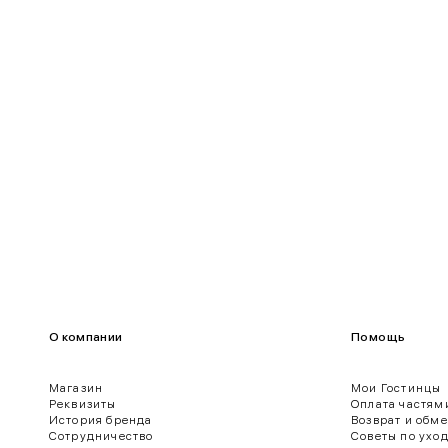
95-100
75-80
100-109
80-85
О компании
Помощь
Магазин
Мои Гостинцы
Реквизиты
Оплата частям
История бренда
Возврат и обм
ягодиц.
Сотрудничество
Советы по ухо