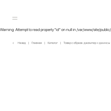
Warning: Attempt to read property "id" on null in /var/www/site/public
< Назад
Главная
Каталог
Товар с образа: джемпер + джинсы