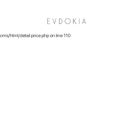
Курьерская доставка по Москве
/cms/html/detail.price.php on line 110