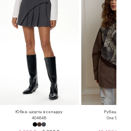
Юбка-шорты в складку
Рубашка вин
40
46
48
One Size 42