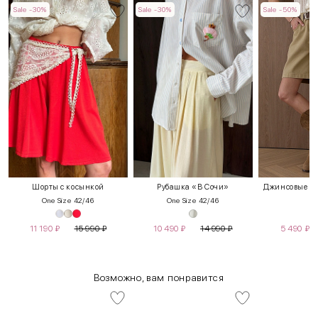
Sale -30%
Sale -30%
Sale -50%
Шорты с косынкой
Рубашка «В Сочи»
Джинсовые шо
One Size 42/46
One Size 42/46
S
11 190
₽
15 990
₽
10 490
₽
14 990
₽
5 490
₽
Возможно, вам понравится