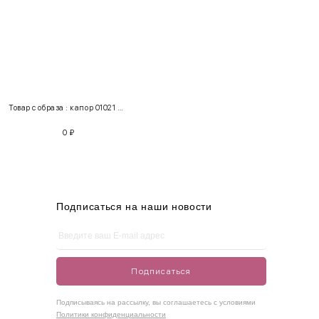
INT
RUS
Грудь
Талия
Бедра
XS
40-42
80-85
60-65
85-90
Товар с образа : капор 01021 + пальто 100123
S
42-44
85-90
65-70
90-95
0
₽
M
44-46
90-95
70-75
95-100
L
46-48
95-100
75-80
100-105
XL
48-50
100-109
80-85
105-109
Подписаться на наши новости
One
42-50
Size
Подписаться
Как правильно себя обмерить
Подписываясь на рассылку, вы соглашаетесь с условиями
Политики конфиденциальности