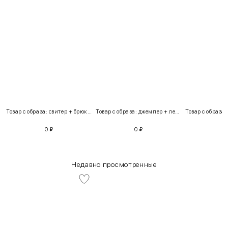
Товар с образа: свитер + брюки + костюм
Товар с образа: джемпер + легинсы
0
₽
0
₽
Недавно просмотренные