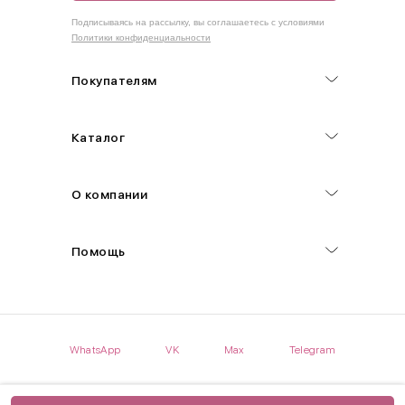
Как правильно себя обмерить
Подписываясь на рассылку, вы соглашаетесь с условиями
Политики конфиденциальности
Обхват груди (С)
Измеряется по самым выступающим точкам.
Покупателям
Обхват талии (А)
Каталог
Естественная линия талии измеряется в самом узком месте.
Обхват бедер (F)
О компании
Измеряется горизонтально полу по наиболее выступающим
точкам ягодиц.
Помощь
Длина рукавов (B)
Измеряется сантиметровой лентой от шва соединения с
проймой до нижнего края рукава.
WhatsApp
VK
Max
Telegram
Длина брючина (D)
Мерка снимается по боковому шву от верхнего края пояса до