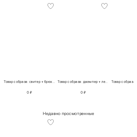
Товар с образа: свитер + брюки + костюм
Товар с образа: джемпер + легинсы
0
₽
0
₽
Недавно просмотренные