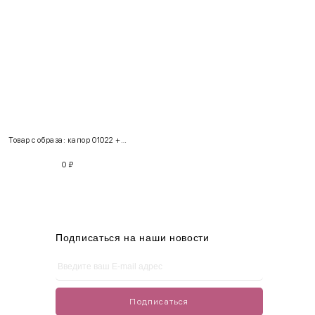
INT
RUS
Грудь
Талия
Бедра
XS
40-42
80-85
60-65
85-90
Товар с образа: капор 01022 + джемпер 220185
S
42-44
85-90
65-70
90-95
0
₽
M
44-46
90-95
70-75
95-100
L
46-48
95-100
75-80
100-105
XL
48-50
100-109
80-85
105-109
Подписаться на наши новости
One
42-50
Size
Подписаться