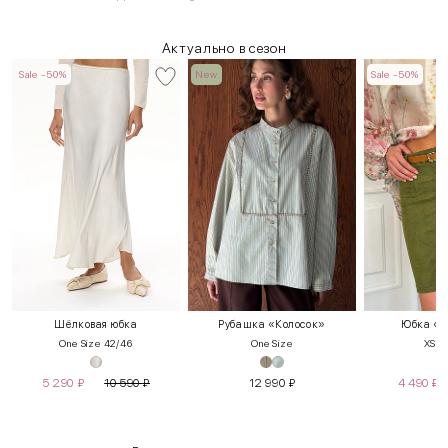
Актуально в сезон
Sale -50%
New
Sale -50%
Шёлковая юбка
Рубашка «Колосок»
Юбка «П
One Size 42/46
One Size
XS
S
5 290
₽
10 590
₽
12 990
₽
4 490
₽