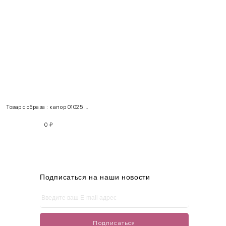
INT
RUS
Грудь
Талия
Бедра
XS
40-42
80-85
60-65
85-90
Товар с образа : капор 01025 + пиджак 100416
S
42-44
85-90
65-70
90-95
0
₽
M
44-46
90-95
70-75
95-100
L
46-48
95-100
75-80
100-105
XL
48-50
100-109
80-85
105-109
Подписаться на наши новости
One
42-50
Size
Подписаться