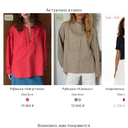
Актуально в сезон
New
New
Sale -50%
Рубашка «Августина»
Рубашка «Колосок»
Укороченный т
One Size
One Size
One Siz
15 990
₽
12 990
₽
2 290
₽
Возможно, вам понравится