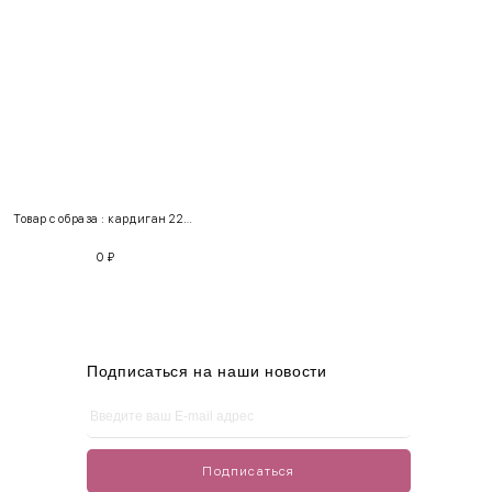
INT
RUS
Грудь
Талия
Бедра
XS
40-42
80-85
60-65
85-90
Товар с образа : кардиган 220133 + юбка 100202
S
42-44
85-90
65-70
90-95
0
₽
M
44-46
90-95
70-75
95-100
L
46-48
95-100
75-80
100-105
XL
48-50
100-109
80-85
105-109
Подписаться на наши новости
One
42-50
Size
Подписаться