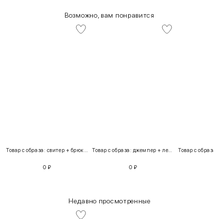
Возможно, вам понравится
Товар с образа: свитер + брюки + костюм
Товар с образа: джемпер + легинсы
0
₽
0
₽
Недавно просмотренные