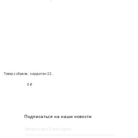
INT
RUS
Грудь
Талия
Бедра
XS
40-42
80-85
60-65
85-90
Товар с образа : кардиган 220171 + юбка 157116
S
42-44
85-90
65-70
90-95
0
₽
M
44-46
90-95
70-75
95-100
L
46-48
95-100
75-80
100-105
XL
48-50
100-109
80-85
105-109
Подписаться на наши новости
One
42-50
Size