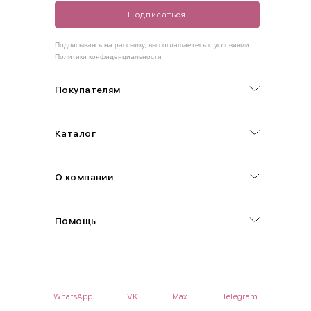
Подписаться
Как правильно себя обмерить
Подписываясь на рассылку, вы соглашаетесь с условиями
Политики конфиденциальности
Обхват груди (С)
Измеряется по самым выступающим точкам.
Покупателям
Обхват талии (А)
Каталог
Естественная линия талии измеряется в самом узком месте.
Обхват бедер (F)
О компании
Измеряется горизонтально полу по наиболее выступающим
точкам ягодиц.
Помощь
Длина рукавов (B)
Измеряется сантиметровой лентой от шва соединения с
проймой до нижнего края рукава.
WhatsApp
VK
Max
Telegram
Длина брючина (D)