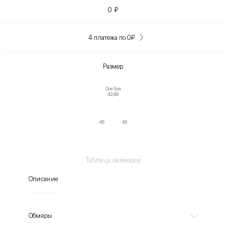
0
₽
4 платежа по 0
₽
Размер
One Size
42/48
46
48
Таблица размеров
Описание
Обмеры