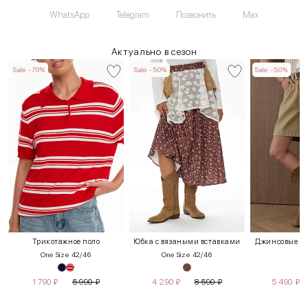
WhatsApp
Telegram
Позвонить
Max
Актуально в сезон
Sale -70%
Sale -50%
Sale -50%
Трикотажное поло
Юбка с вязаными вставками
Джинсовые шо
One Size 42/46
One Size 42/46
S
1 790
₽
5 990
₽
4 290
₽
8 590
₽
5 490
₽