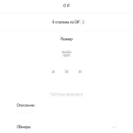
0
₽
4 платежа по 0
₽
Размер
One Size
42/50
28
29
30
Таблица размеров
Описание
Обмеры