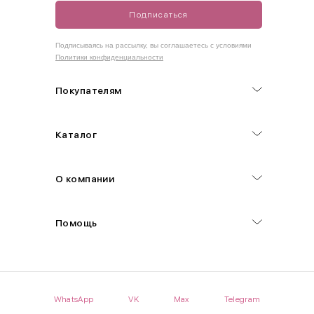
Подписаться
Как правильно себя обмерить
Подписываясь на рассылку, вы соглашаетесь с условиями
Политики конфиденциальности
Обхват груди (С)
Измеряется по самым выступающим точкам.
Покупателям
Обхват талии (А)
Каталог
Естественная линия талии измеряется в самом узком месте.
Обхват бедер (F)
О компании
Измеряется горизонтально полу по наиболее выступающим
точкам ягодиц.
Помощь
Длина рукавов (B)
Измеряется сантиметровой лентой от шва соединения с
проймой до нижнего края рукава.
WhatsApp
VK
Max
Telegram
Длина брючина (D)