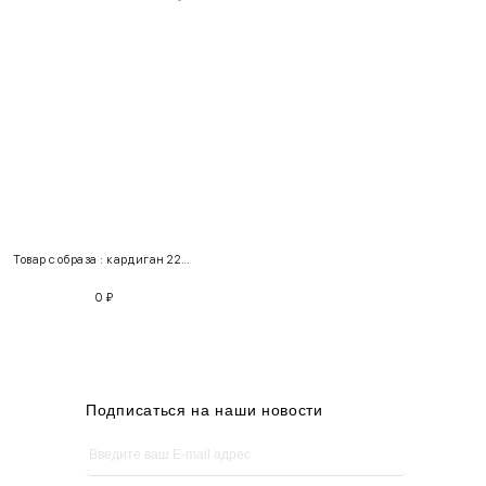
INT
RUS
Грудь
Талия
Бедра
XS
40-42
80-85
60-65
85-90
Товар с образа : кардиган 220191 + джинсы 100688
S
42-44
85-90
65-70
90-95
0
₽
M
44-46
90-95
70-75
95-100
L
46-48
95-100
75-80
100-105
XL
48-50
100-109
80-85
105-109
Подписаться на наши новости
One
42-50
Size