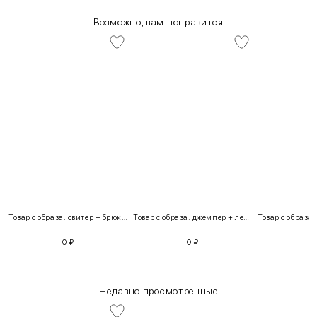
Возможно, вам понравится
Товар с образа: свитер + брюки + костюм
Товар с образа: джемпер + легинсы
0
₽
0
₽
Недавно просмотренные