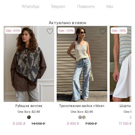
WhatsApp
Telegram
Позвонить
Max
Актуально в сезон
Sale -65%
Sale -55%
Sale -30%
Рубашка винтаж
Трикотажная майка «Мия»
Шорты с 
One Size 42/48
One Size 42/46
One Siz
5 290
₽
14 990
₽
3 490
₽
7 990
₽
11 190
₽