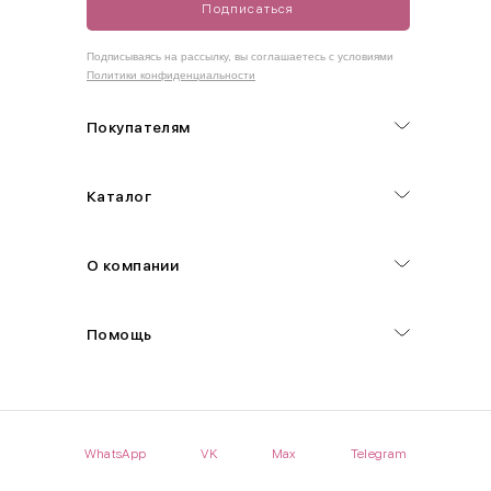
Подписаться
Как правильно себя обмерить
Подписываясь на рассылку, вы соглашаетесь с условиями
Политики конфиденциальности
Обхват груди (С)
Измеряется по самым выступающим точкам.
Покупателям
Обхват талии (А)
Каталог
Естественная линия талии измеряется в самом узком месте.
Обхват бедер (F)
О компании
Измеряется горизонтально полу по наиболее выступающим
точкам ягодиц.
Помощь
Длина рукавов (B)
Измеряется сантиметровой лентой от шва соединения с
проймой до нижнего края рукава.
WhatsApp
VK
Max
Telegram
Длина брючина (D)