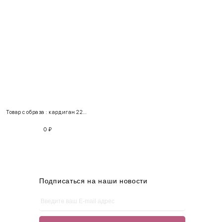
INT
RUS
Грудь
Талия
Бедра
XS
40-42
80-85
60-65
85-90
Товар с образа : кардиган 220193 + джинсы 100687
S
42-44
85-90
65-70
90-95
0
₽
M
44-46
90-95
70-75
95-100
L
46-48
95-100
75-80
100-105
XL
48-50
100-109
80-85
105-109
Подписаться на наши новости
One
42-50
Size