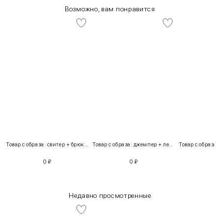
Возможно, вам понравится
Товар с образа: свитер + брюки + костюм
Товар с образа: джемпер + легинсы
0
₽
0
₽
Недавно просмотренные