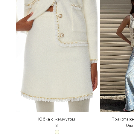
Юбка с жемчугом
Трикотаж
S
One