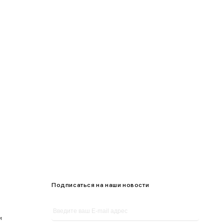
95-100
100-105
105-109
Подписаться на наши новости
и