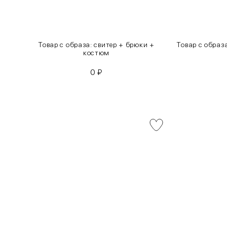
инсы
Товар с образа: свитер + брюки +
Товар с образ
костюм
0
₽
INT
RUS
XS
40-42
S
42-44