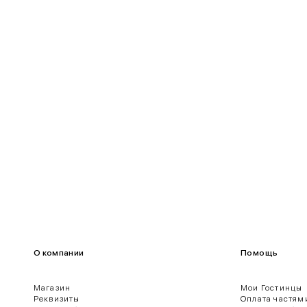
90-95
70-75
95-100
75-80
100-109
80-85
О компании
Помощь
Магазин
Мои Гостинцы
Реквизиты
Оплата частям