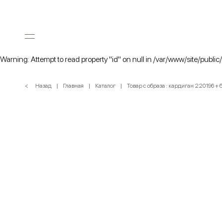
Warning: Attempt to read property "id" on null in /var/www/site/public
< Назад
Главная
Каталог
Товар с образа : кардиган 220196 +