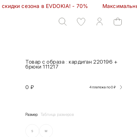
а в EVDOKIA! - 70%         Максимальные скидки се
Товар с образа : кардиган 220196 +
брюки 111217
0
₽
4 платежа по 0
₽
Размер
Таблица размеров
S
M