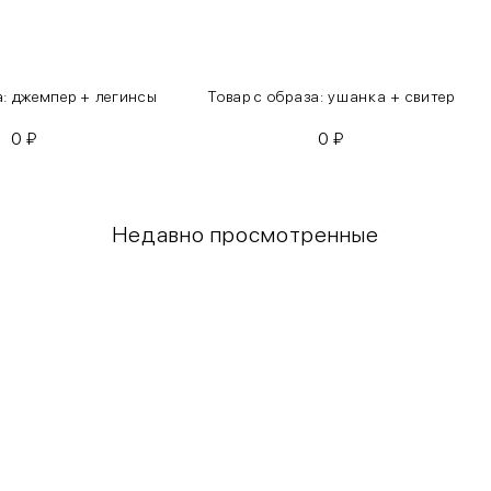
а: джемпер + легинсы
Товар с образа: ушанка + свитер
0
₽
0
₽
Недавно просмотренные
Грудь
Талия
80-85
60-65
85-90
65-70