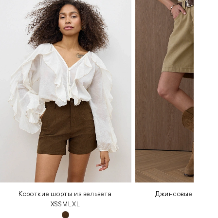
Короткие шорты из вельвета
Джинсовые шорты 
XS
S
M
L
XL
S
M
L