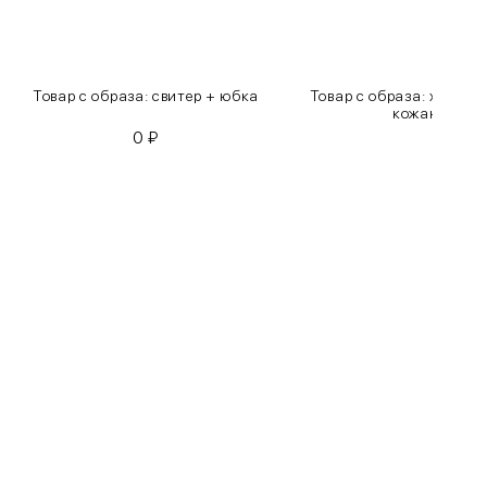
Товар с образа: свитер + юбка
Товар с образа: хлопко
кожаные бр
0
₽
0
₽
Бедра
85-90
90-95