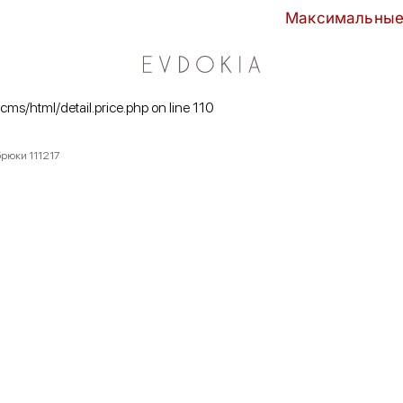
Максимальные скидки сезон
/cms/html/detail.price.php on line 110
 брюки 111217